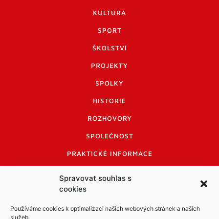
KULTURA
SPORT
ŠKOLSTVÍ
PROJEKTY
SPOLKY
HISTORIE
ROZHOVORY
SPOLEČNOST
PRAKTICKÉ INFORMACE
CENÍK INZERCE
Spravovat souhlas s
cookies
INFORMACE A KODEX DISKUTUJÍCÍCH
LOGO A LOGO MANUÁL
Používáme cookies k optimalizaci našich webových stránek a našich
služeb.