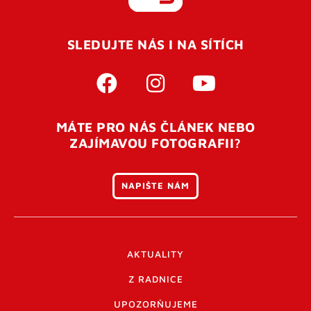
REGISTROVAT SE
SLEDUJTE NÁS I NA SÍTÍCH
Pro úspěšné dokončení registrace je potřeba
potvrdit
vaší e-mailovou
adresu. Po úspěšném odeslání
registrace vám přijde na e-mail potvrzovací kód. Po
otevření tohoto odkazu se váš účet ověří a můžete se
MÁTE PRO NÁS ČLÁNEK NEBO
přihlásit. Nezapomeňte zkontrolovat složku SPAM ve
ZAJÍMAVOU FOTOGRAFII?
vašem e-mailu. Pokud při registraci nastane problém
napište nám
.
NAPIŠTE NÁM
AKTUALITY
Z RADNICE
UPOZORŇUJEME