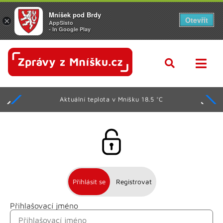
Mníšek pod Brdy
Otevřít
×
AppSisto
- In Google Play
Aktuální teplota v Mníšku 18.5 °C
Přihlásit se
Registrovat
Přihlašovací jméno
Jméno