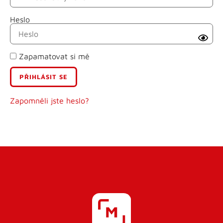
Heslo
Příjmení
Zapamatovat si mě
E-mail
Uživatelské jméno
Zapomněli jste heslo?
Heslo
Heslo znovu