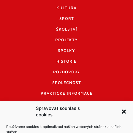
KULTURA
SPORT
ŠKOLSTVÍ
PROJEKTY
SPOLKY
HISTORIE
ROZHOVORY
SPOLEČNOST
PRAKTICKÉ INFORMACE
CENÍK INZERCE
Spravovat souhlas s
cookies
INFORMACE A KODEX DISKUTUJÍCÍCH
LOGO A LOGO MANUÁL
Používáme cookies k optimalizaci našich webových stránek a našich
služeb.