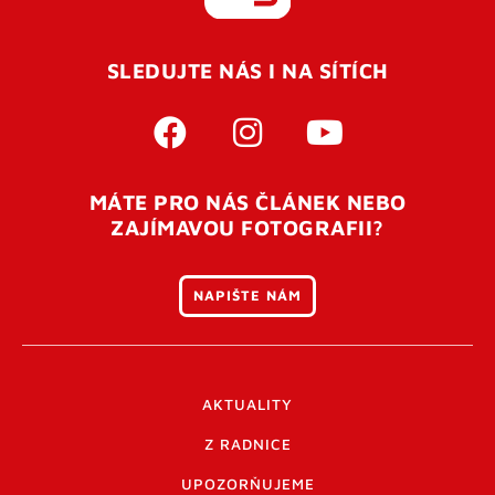
REGISTROVAT SE
SLEDUJTE NÁS I NA SÍTÍCH
Pro úspěšné dokončení registrace je potřeba
potvrdit
vaší e-mailovou
adresu. Po úspěšném odeslání
registrace vám přijde na e-mail potvrzovací kód. Po
otevření tohoto odkazu se váš účet ověří a můžete se
MÁTE PRO NÁS ČLÁNEK NEBO
přihlásit. Nezapomeňte zkontrolovat složku SPAM ve
ZAJÍMAVOU FOTOGRAFII?
vašem e-mailu. Pokud při registraci nastane problém
napište nám
.
NAPIŠTE NÁM
AKTUALITY
Z RADNICE
UPOZORŇUJEME