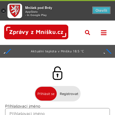
Mníšek pod Brdy
Otevřít
×
AppSisto
- In Google Play
Aktuální teplota v Mníšku 18.5 °C
Přihlásit se
Registrovat
Přihlašovací jméno
Jméno