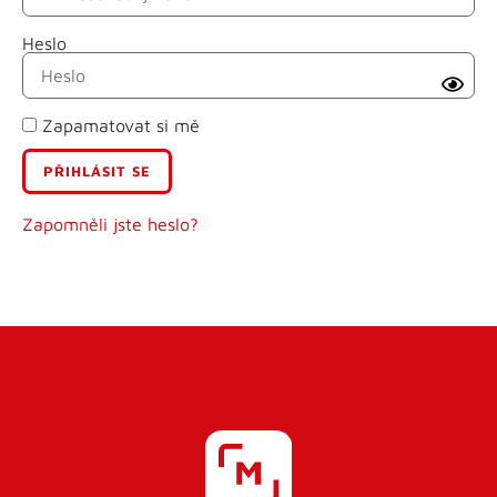
Heslo
Příjmení
Zapamatovat si mě
E-mail
Uživatelské jméno
Zapomněli jste heslo?
Heslo
Heslo znovu