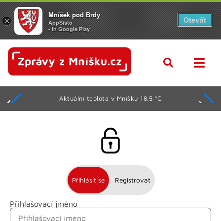
Mníšek pod Brdy
Otevřít
×
AppSisto
- In Google Play
Aktuální teplota v Mníšku 18.5 °C
Přihlásit se
Registrovat
Přihlašovací jméno
Jméno