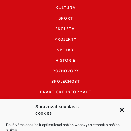
KULTURA
SPORT
ŠKOLSTVÍ
PROJEKTY
SPOLKY
HISTORIE
ROZHOVORY
SPOLEČNOST
PRAKTICKÉ INFORMACE
CENÍK INZERCE
Spravovat souhlas s
cookies
INFORMACE A KODEX DISKUTUJÍCÍCH
LOGO A LOGO MANUÁL
Používáme cookies k optimalizaci našich webových stránek a našich
služeb.