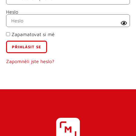
Heslo
Příjmení
Zapamatovat si mě
E-mail
Uživatelské jméno
Zapomněli jste heslo?
Heslo
Heslo znovu