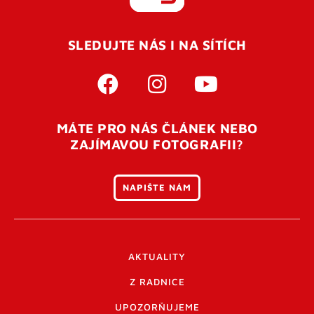
REGISTROVAT SE
SLEDUJTE NÁS I NA SÍTÍCH
Pro úspěšné dokončení registrace je potřeba
potvrdit
vaší e-mailovou
adresu. Po úspěšném odeslání
registrace vám přijde na e-mail potvrzovací kód. Po
otevření tohoto odkazu se váš účet ověří a můžete se
MÁTE PRO NÁS ČLÁNEK NEBO
přihlásit. Nezapomeňte zkontrolovat složku SPAM ve
ZAJÍMAVOU FOTOGRAFII?
vašem e-mailu. Pokud při registraci nastane problém
napište nám
.
NAPIŠTE NÁM
AKTUALITY
Z RADNICE
UPOZORŇUJEME