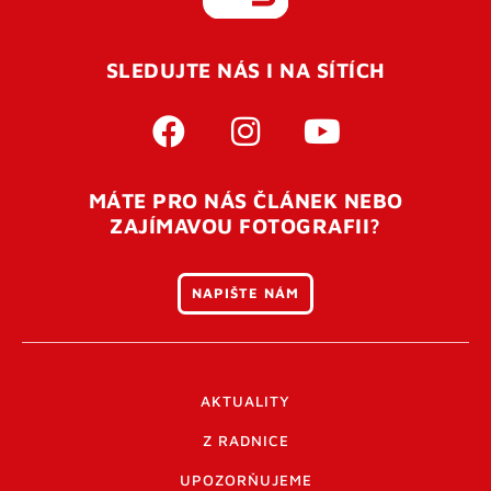
REGISTROVAT SE
SLEDUJTE NÁS I NA SÍTÍCH
Pro úspěšné dokončení registrace je potřeba
potvrdit
vaší e-mailovou
adresu. Po úspěšném odeslání
registrace vám přijde na e-mail potvrzovací kód. Po
otevření tohoto odkazu se váš účet ověří a můžete se
MÁTE PRO NÁS ČLÁNEK NEBO
přihlásit. Nezapomeňte zkontrolovat složku SPAM ve
ZAJÍMAVOU FOTOGRAFII?
vašem e-mailu. Pokud při registraci nastane problém
napište nám
.
NAPIŠTE NÁM
AKTUALITY
Z RADNICE
UPOZORŇUJEME