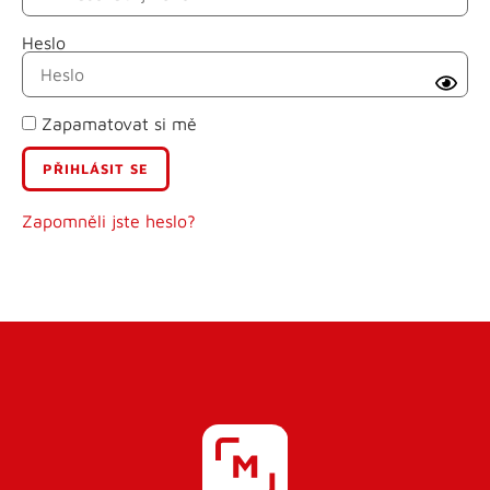
Heslo
Příjmení
Zapamatovat si mě
E-mail
Uživatelské jméno
Zapomněli jste heslo?
Heslo
Heslo znovu