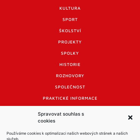
KULTURA
SPORT
ŠKOLSTVÍ
PROJEKTY
SPOLKY
HISTORIE
ROZHOVORY
SPOLEČNOST
PRAKTICKÉ INFORMACE
CENÍK INZERCE
Spravovat souhlas s
cookies
INFORMACE A KODEX DISKUTUJÍCÍCH
LOGO A LOGO MANUÁL
Používáme cookies k optimalizaci našich webových stránek a našich
služeb.