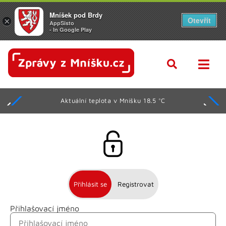
Mníšek pod Brdy
Otevřít
×
AppSisto
- In Google Play
Aktuální teplota v Mníšku 18.5 °C
Přihlásit se
Registrovat
Přihlašovací jméno
Jméno