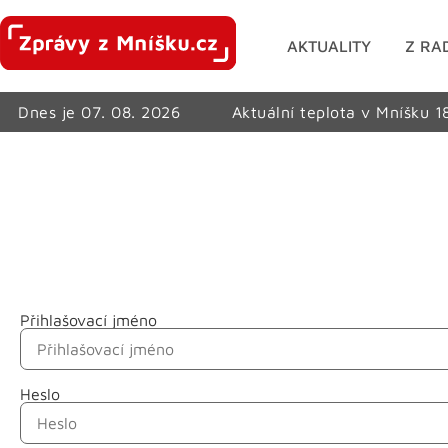
AKTUALITY
Z RA
Dnes je 07. 08. 2026
Aktuální teplota v Mníšku 1
Přihlašovací jméno
Jméno
Heslo
Příjmení