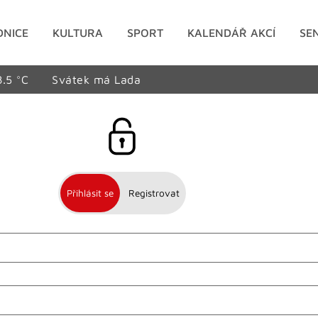
DNICE
KULTURA
SPORT
KALENDÁŘ AKCÍ
SE
8.5 °C
Svátek má Lada
Přihlásit se
Registrovat