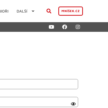
NIOŘI
DALŠÍ
MNÍŠEK.CZ