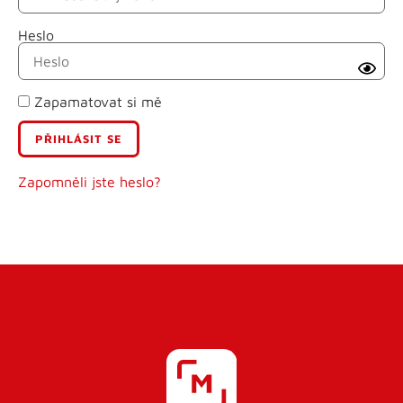
Heslo
Příjmení
Zapamatovat si mě
E-mail
Uživatelské jméno
Zapomněli jste heslo?
Heslo
Heslo znovu