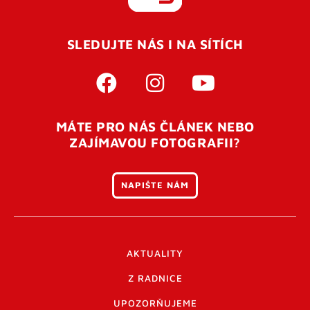
REGISTROVAT SE
SLEDUJTE NÁS I NA SÍTÍCH
Pro úspěšné dokončení registrace je potřeba
potvrdit
vaší e-mailovou
adresu. Po úspěšném odeslání
registrace vám přijde na e-mail potvrzovací kód. Po
otevření tohoto odkazu se váš účet ověří a můžete se
MÁTE PRO NÁS ČLÁNEK NEBO
přihlásit. Nezapomeňte zkontrolovat složku SPAM ve
ZAJÍMAVOU FOTOGRAFII?
vašem e-mailu. Pokud při registraci nastane problém
napište nám
.
NAPIŠTE NÁM
AKTUALITY
Z RADNICE
UPOZORŇUJEME