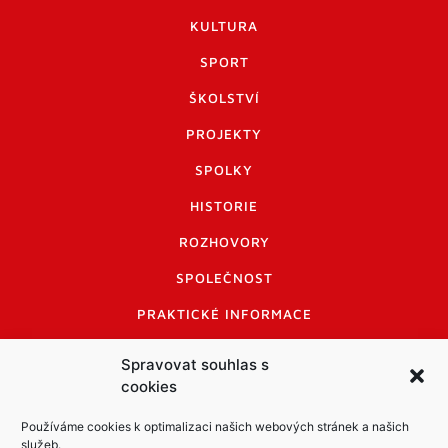
KULTURA
SPORT
ŠKOLSTVÍ
PROJEKTY
SPOLKY
HISTORIE
ROZHOVORY
SPOLEČNOST
PRAKTICKÉ INFORMACE
CENÍK INZERCE
Spravovat souhlas s
cookies
INFORMACE A KODEX DISKUTUJÍCÍCH
LOGO A LOGO MANUÁL
Používáme cookies k optimalizaci našich webových stránek a našich
služeb.