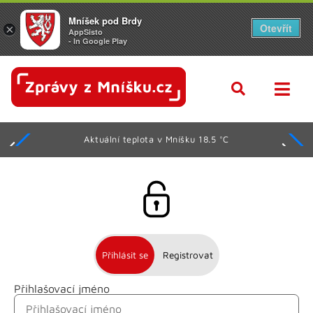
Mníšek pod Brdy
Otevřít
×
AppSisto
- In Google Play
Aktuální teplota v Mníšku 18.5 °C
Přihlásit se
Registrovat
Přihlašovací jméno
Jméno