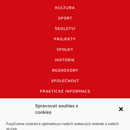
KULTURA
SPORT
ŠKOLSTVÍ
PROJEKTY
SPOLKY
HISTORIE
ROZHOVORY
SPOLEČNOST
PRAKTICKÉ INFORMACE
CENÍK INZERCE
Spravovat souhlas s
cookies
INFORMACE A KODEX DISKUTUJÍCÍCH
LOGO A LOGO MANUÁL
Používáme cookies k optimalizaci našich webových stránek a našich
služeb.