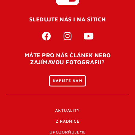
REGISTROVAT SE
SLEDUJTE NÁS I NA SÍTÍCH
Pro úspěšné dokončení registrace je potřeba
potvrdit
vaší e-mailovou
adresu. Po úspěšném odeslání
registrace vám přijde na e-mail potvrzovací kód. Po
otevření tohoto odkazu se váš účet ověří a můžete se
MÁTE PRO NÁS ČLÁNEK NEBO
přihlásit. Nezapomeňte zkontrolovat složku SPAM ve
ZAJÍMAVOU FOTOGRAFII?
vašem e-mailu. Pokud při registraci nastane problém
napište nám
.
NAPIŠTE NÁM
AKTUALITY
Z RADNICE
UPOZORŇUJEME