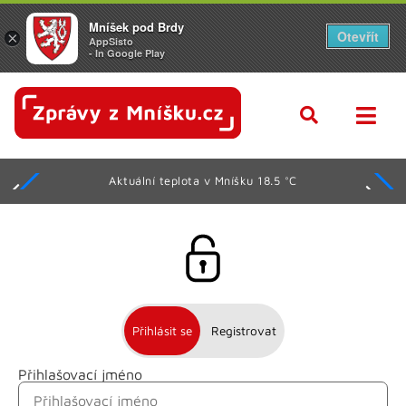
Mníšek pod Brdy
Otevřít
×
AppSisto
- In Google Play
Aktuální teplota v Mníšku 18.5 °C
Přihlásit se
Registrovat
Přihlašovací jméno
Jméno