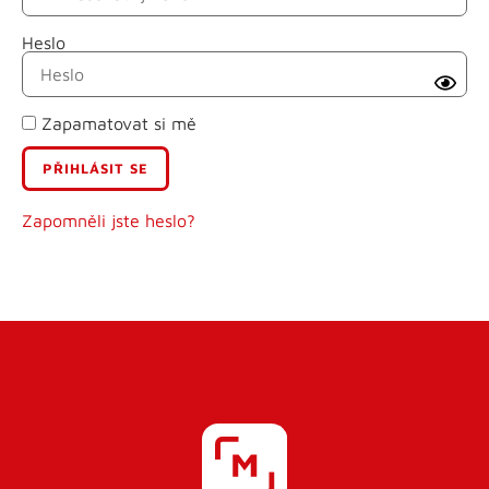
Heslo
Příjmení
Zapamatovat si mě
E-mail
Uživatelské jméno
Zapomněli jste heslo?
Heslo
Heslo znovu