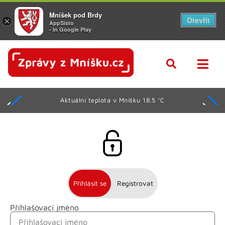
Mníšek pod Brdy
Otevřít
×
AppSisto
- In Google Play
Aktuální teplota v Mníšku 18.5 °C
Přihlásit se
Registrovat
Přihlašovací jméno
Jméno