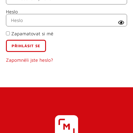
Heslo
Příjmení
Zapamatovat si mě
E-mail
Uživatelské jméno
Zapomněli jste heslo?
Heslo
Heslo znovu