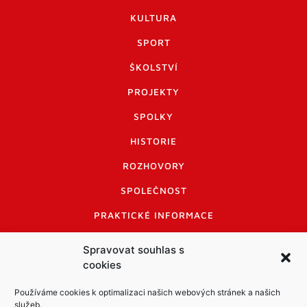
KULTURA
SPORT
ŠKOLSTVÍ
PROJEKTY
SPOLKY
HISTORIE
ROZHOVORY
SPOLEČNOST
PRAKTICKÉ INFORMACE
CENÍK INZERCE
Spravovat souhlas s
cookies
INFORMACE A KODEX DISKUTUJÍCÍCH
LOGO A LOGO MANUÁL
Používáme cookies k optimalizaci našich webových stránek a našich
služeb.