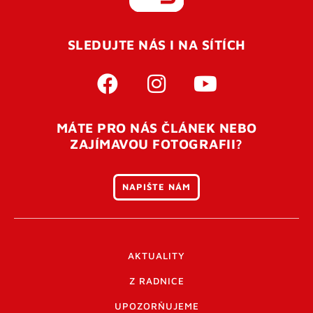
REGISTROVAT SE
SLEDUJTE NÁS I NA SÍTÍCH
Pro úspěšné dokončení registrace je potřeba
potvrdit
vaší e-mailovou
adresu. Po úspěšném odeslání
registrace vám přijde na e-mail potvrzovací kód. Po
otevření tohoto odkazu se váš účet ověří a můžete se
MÁTE PRO NÁS ČLÁNEK NEBO
přihlásit. Nezapomeňte zkontrolovat složku SPAM ve
ZAJÍMAVOU FOTOGRAFII?
vašem e-mailu. Pokud při registraci nastane problém
napište nám
.
NAPIŠTE NÁM
AKTUALITY
Z RADNICE
UPOZORŇUJEME