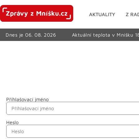
AKTUALITY
Z RA
Dnes je 06. 08. 2026
Aktuální teplota v Mníšku 1
Přihlašovací jméno
Jméno
Heslo
Příjmení