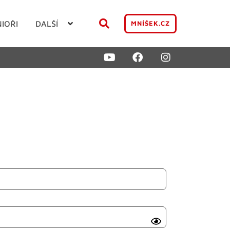
NIOŘI
DALŠÍ
MNÍŠEK.CZ