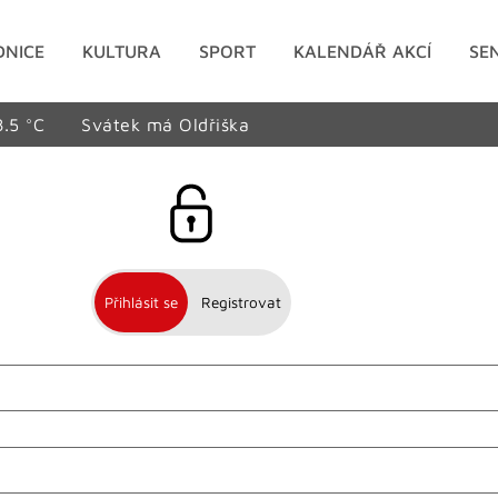
DNICE
KULTURA
SPORT
KALENDÁŘ AKCÍ
SE
8.5 °C
Svátek má Oldřiška
Přihlásit se
Registrovat