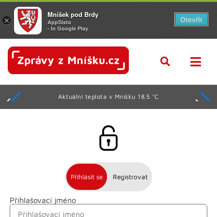
Mníšek pod Brdy
Otevřít
×
AppSisto
- In Google Play
Aktuální teplota v Mníšku 18.5 °C
Přihlásit se
Registrovat
Přihlašovací jméno
Jméno