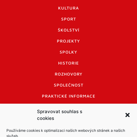
KULTURA
SPORT
ŠKOLSTVÍ
PROJEKTY
SPOLKY
HISTORIE
ROZHOVORY
SPOLEČNOST
PRAKTICKÉ INFORMACE
CENÍK INZERCE
Spravovat souhlas s
cookies
INFORMACE A KODEX DISKUTUJÍCÍCH
LOGO A LOGO MANUÁL
Používáme cookies k optimalizaci našich webových stránek a našich
služeb.