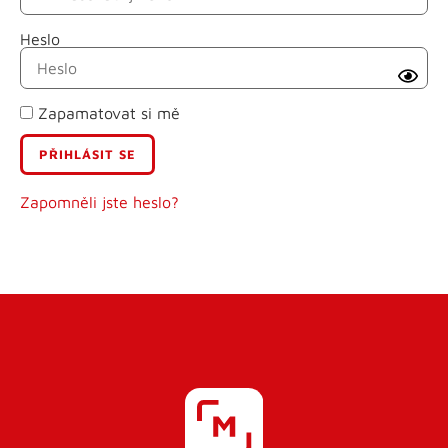
Heslo
Příjmení
Zapamatovat si mě
E-mail
Uživatelské jméno
Zapomněli jste heslo?
Heslo
Heslo znovu