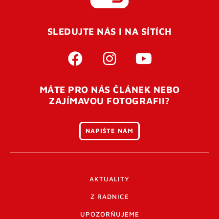
REGISTROVAT SE
SLEDUJTE NÁS I NA SÍTÍCH
Pro úspěšné dokončení registrace je potřeba
potvrdit
vaší e-mailovou
adresu. Po úspěšném odeslání
registrace vám přijde na e-mail potvrzovací kód. Po
otevření tohoto odkazu se váš účet ověří a můžete se
MÁTE PRO NÁS ČLÁNEK NEBO
přihlásit. Nezapomeňte zkontrolovat složku SPAM ve
ZAJÍMAVOU FOTOGRAFII?
vašem e-mailu. Pokud při registraci nastane problém
napište nám
.
NAPIŠTE NÁM
AKTUALITY
Z RADNICE
UPOZORŇUJEME