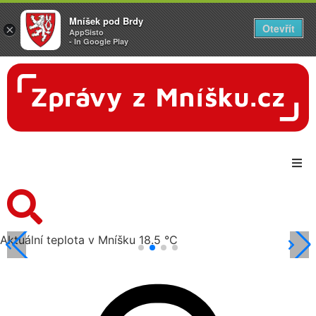
Mníšek pod Brdy
Otevřít
×
AppSisto
- In Google Play
Aktuální teplota v Mníšku 18.5 °C