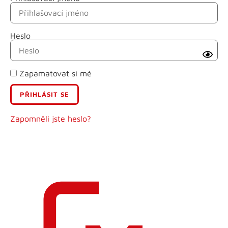
Heslo
Příjmení
Zapamatovat si mě
E-mail
Uživatelské jméno
Zapomněli jste heslo?
Heslo
Heslo znovu