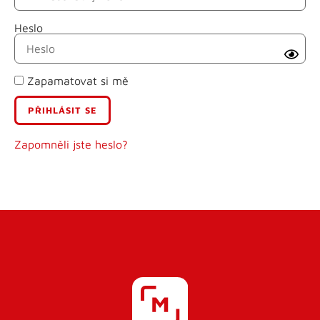
Heslo
Příjmení
Zapamatovat si mě
E-mail
Uživatelské jméno
Zapomněli jste heslo?
Heslo
Heslo znovu