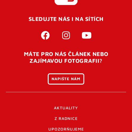
REGISTROVAT SE
SLEDUJTE NÁS I NA SÍTÍCH
Pro úspěšné dokončení registrace je potřeba
potvrdit
vaší e-mailovou
adresu. Po úspěšném odeslání
registrace vám přijde na e-mail potvrzovací kód. Po
otevření tohoto odkazu se váš účet ověří a můžete se
MÁTE PRO NÁS ČLÁNEK NEBO
přihlásit. Nezapomeňte zkontrolovat složku SPAM ve
ZAJÍMAVOU FOTOGRAFII?
vašem e-mailu. Pokud při registraci nastane problém
napište nám
.
NAPIŠTE NÁM
AKTUALITY
Z RADNICE
UPOZORŇUJEME