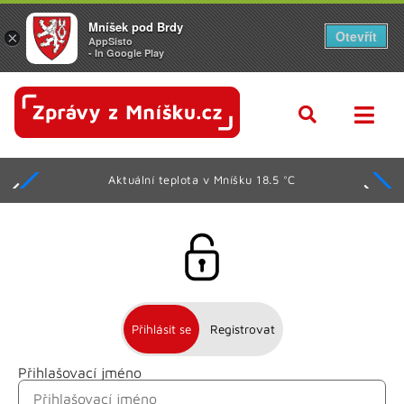
Mníšek pod Brdy
Otevřít
×
AppSisto
- In Google Play
Aktuální teplota v Mníšku 18.5 °C
Přihlásit se
Registrovat
Přihlašovací jméno
Jméno