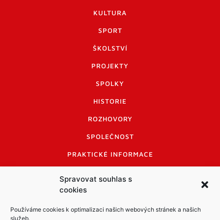
KULTURA
SPORT
ŠKOLSTVÍ
PROJEKTY
SPOLKY
HISTORIE
ROZHOVORY
SPOLEČNOST
PRAKTICKÉ INFORMACE
CENÍK INZERCE
Spravovat souhlas s
cookies
INFORMACE A KODEX DISKUTUJÍCÍCH
LOGO A LOGO MANUÁL
Používáme cookies k optimalizaci našich webových stránek a našich
služeb.