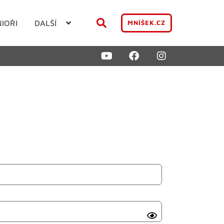
NIOŘI
DALŠÍ
MNÍŠEK.CZ