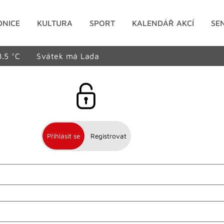
DNICE
KULTURA
SPORT
KALENDÁŘ AKCÍ
SE
8.5 °C
Svátek má Lada
Přihlásit se
Registrovat