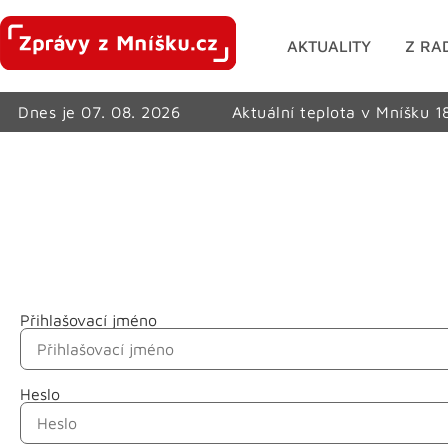
AKTUALITY
Z RA
Dnes je 07. 08. 2026
Aktuální teplota v Mníšku 1
Přihlašovací jméno
Jméno
Heslo
Příjmení