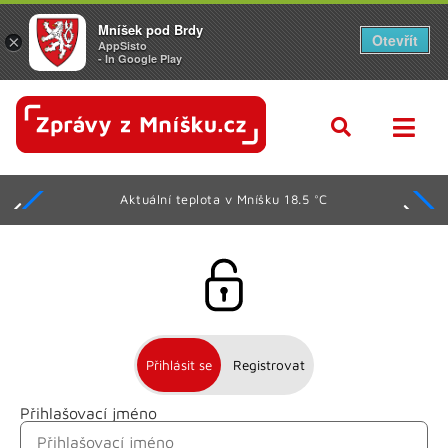
Mníšek pod Brdy
Otevřít
×
AppSisto
- In Google Play
Aktuální teplota v Mníšku 18.5 °C
Přihlásit se
Registrovat
Přihlašovací jméno
Jméno