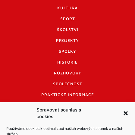
KULTURA
SPORT
ŠKOLSTVÍ
PROJEKTY
SPOLKY
HISTORIE
ROZHOVORY
SPOLEČNOST
PRAKTICKÉ INFORMACE
CENÍK INZERCE
Spravovat souhlas s
cookies
INFORMACE A KODEX DISKUTUJÍCÍCH
LOGO A LOGO MANUÁL
Používáme cookies k optimalizaci našich webových stránek a našich
služeb.