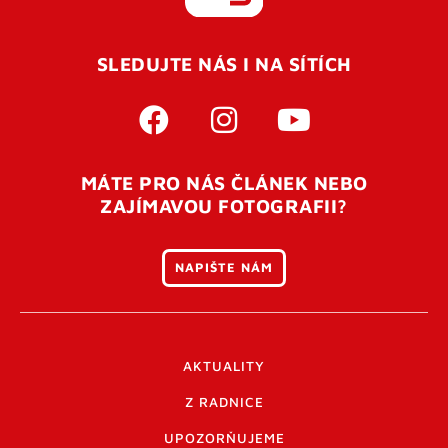
REGISTROVAT SE
SLEDUJTE NÁS I NA SÍTÍCH
Pro úspěšné dokončení registrace je potřeba
potvrdit
vaší e-mailovou
adresu. Po úspěšném odeslání
registrace vám přijde na e-mail potvrzovací kód. Po
otevření tohoto odkazu se váš účet ověří a můžete se
MÁTE PRO NÁS ČLÁNEK NEBO
přihlásit. Nezapomeňte zkontrolovat složku SPAM ve
ZAJÍMAVOU FOTOGRAFII?
vašem e-mailu. Pokud při registraci nastane problém
napište nám
.
NAPIŠTE NÁM
AKTUALITY
Z RADNICE
UPOZORŇUJEME