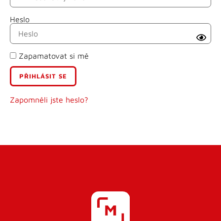
Heslo
Příjmení
Zapamatovat si mě
E-mail
Uživatelské jméno
Zapomněli jste heslo?
Heslo
Heslo znovu