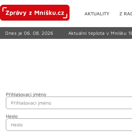
AKTUALITY
Z RA
Dnes je 06. 08. 2026
Aktuální teplota v Mníšku 1
Přihlašovací jméno
Jméno
Heslo
Příjmení