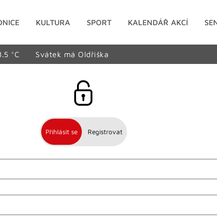
DNICE
KULTURA
SPORT
KALENDÁŘ AKCÍ
SE
8.5 °C
Svátek má Oldřiška
Přihlásit se
Registrovat