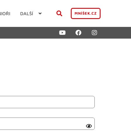
NIOŘI
DALŠÍ
MNÍŠEK.CZ