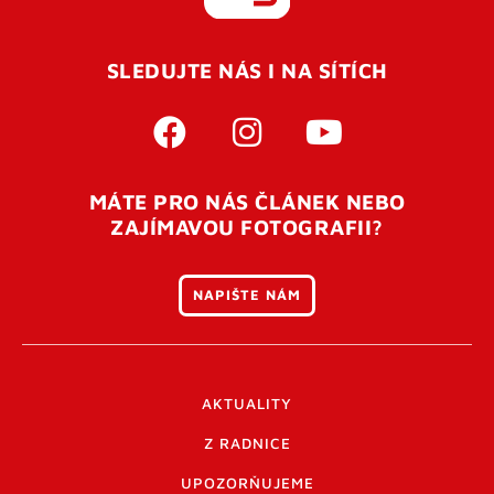
REGISTROVAT SE
SLEDUJTE NÁS I NA SÍTÍCH
Pro úspěšné dokončení registrace je potřeba
potvrdit
vaší e-mailovou
adresu. Po úspěšném odeslání
registrace vám přijde na e-mail potvrzovací kód. Po
otevření tohoto odkazu se váš účet ověří a můžete se
MÁTE PRO NÁS ČLÁNEK NEBO
přihlásit. Nezapomeňte zkontrolovat složku SPAM ve
ZAJÍMAVOU FOTOGRAFII?
vašem e-mailu. Pokud při registraci nastane problém
napište nám
.
NAPIŠTE NÁM
AKTUALITY
Z RADNICE
UPOZORŇUJEME