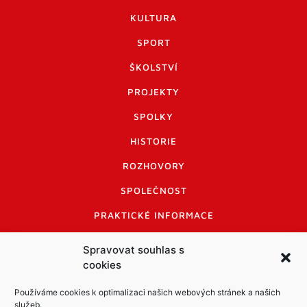
KULTURA
SPORT
ŠKOLSTVÍ
PROJEKTY
SPOLKY
HISTORIE
ROZHOVORY
SPOLEČNOST
PRAKTICKÉ INFORMACE
CENÍK INZERCE
Spravovat souhlas s
cookies
INFORMACE A KODEX DISKUTUJÍCÍCH
LOGO A LOGO MANUÁL
Používáme cookies k optimalizaci našich webových stránek a našich
služeb.