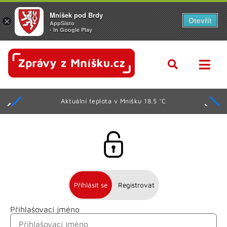
Mníšek pod Brdy
Otevřít
×
AppSisto
- In Google Play
Aktuální teplota v Mníšku 18.5 °C
Přihlásit se
Registrovat
Přihlašovací jméno
Jméno