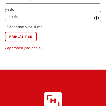
Heslo
Příjmení
Zapamatovat si mě
E-mail
Uživatelské jméno
Zapomněli jste heslo?
Heslo
Heslo znovu