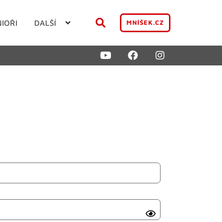
NIOŘI
DALŠÍ
MNÍŠEK.CZ