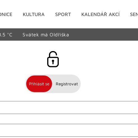
DNICE
KULTURA
SPORT
KALENDÁŘ AKCÍ
SE
8.5 °C
Svátek má Oldřiška
Přihlásit se
Registrovat