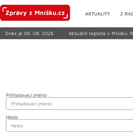
AKTUALITY
Z RA
Dnes je 06. 08. 2026
Aktuální teplota v Mníšku 1
Přihlašovací jméno
Jméno
Heslo
Příjmení