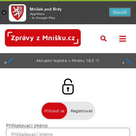
Mníšek pod Brdy
Otevřít
×
AppSisto
- In Google Play
Aktuální teplota v Mníšku 18.5 °C
Přihlásit se
Registrovat
Přihlašovací jméno
Jméno