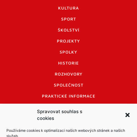
KULTURA
SPORT
ŠKOLSTVÍ
PROJEKTY
SPOLKY
HISTORIE
ROZHOVORY
SPOLEČNOST
PRAKTICKÉ INFORMACE
CENÍK INZERCE
Spravovat souhlas s
cookies
INFORMACE A KODEX DISKUTUJÍCÍCH
LOGO A LOGO MANUÁL
Používáme cookies k optimalizaci našich webových stránek a našich
služeb.