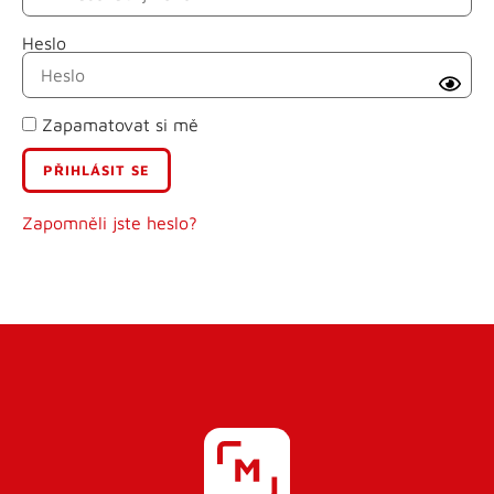
Heslo
Příjmení
Zapamatovat si mě
E-mail
Uživatelské jméno
Zapomněli jste heslo?
Heslo
Heslo znovu