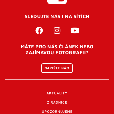
REGISTROVAT SE
SLEDUJTE NÁS I NA SÍTÍCH
Pro úspěšné dokončení registrace je potřeba
potvrdit
vaší e-mailovou
adresu. Po úspěšném odeslání
registrace vám přijde na e-mail potvrzovací kód. Po
otevření tohoto odkazu se váš účet ověří a můžete se
MÁTE PRO NÁS ČLÁNEK NEBO
přihlásit. Nezapomeňte zkontrolovat složku SPAM ve
ZAJÍMAVOU FOTOGRAFII?
vašem e-mailu. Pokud při registraci nastane problém
napište nám
.
NAPIŠTE NÁM
AKTUALITY
Z RADNICE
UPOZORŇUJEME