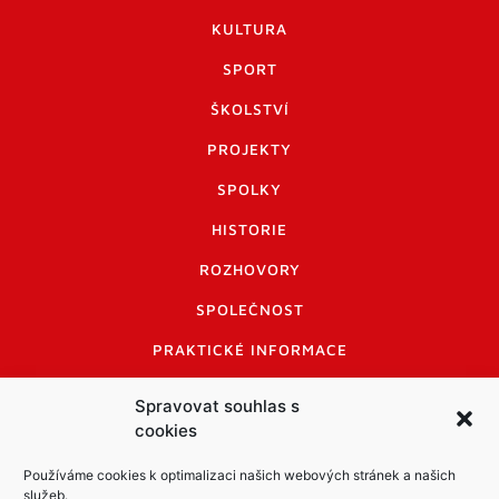
KULTURA
SPORT
ŠKOLSTVÍ
PROJEKTY
SPOLKY
HISTORIE
ROZHOVORY
SPOLEČNOST
PRAKTICKÉ INFORMACE
CENÍK INZERCE
Spravovat souhlas s
cookies
INFORMACE A KODEX DISKUTUJÍCÍCH
LOGO A LOGO MANUÁL
Používáme cookies k optimalizaci našich webových stránek a našich
služeb.