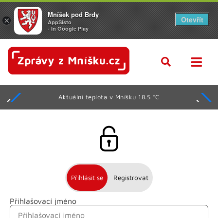
Mníšek pod Brdy
Otevřít
×
AppSisto
- In Google Play
Aktuální teplota v Mníšku 18.5 °C
Přihlásit se
Registrovat
Přihlašovací jméno
Jméno