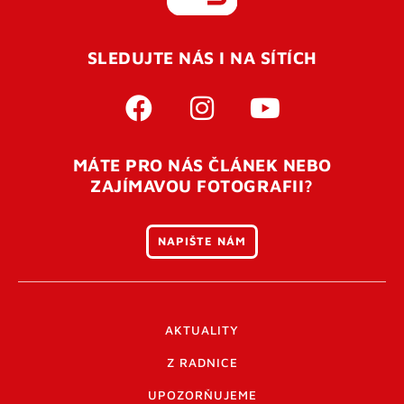
REGISTROVAT SE
SLEDUJTE NÁS I NA SÍTÍCH
Pro úspěšné dokončení registrace je potřeba
potvrdit
vaší e-mailovou
adresu. Po úspěšném odeslání
registrace vám přijde na e-mail potvrzovací kód. Po
otevření tohoto odkazu se váš účet ověří a můžete se
MÁTE PRO NÁS ČLÁNEK NEBO
přihlásit. Nezapomeňte zkontrolovat složku SPAM ve
ZAJÍMAVOU FOTOGRAFII?
vašem e-mailu. Pokud při registraci nastane problém
napište nám
.
NAPIŠTE NÁM
AKTUALITY
Z RADNICE
UPOZORŇUJEME