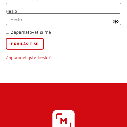
Heslo
Příjmení
Zapamatovat si mě
E-mail
Uživatelské jméno
Zapomněli jste heslo?
Heslo
Heslo znovu