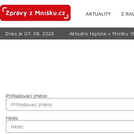
AKTUALITY
Z RA
Dnes je 07. 08. 2026
Aktuální teplota v Mníšku 1
Přihlašovací jméno
Jméno
Heslo
Příjmení