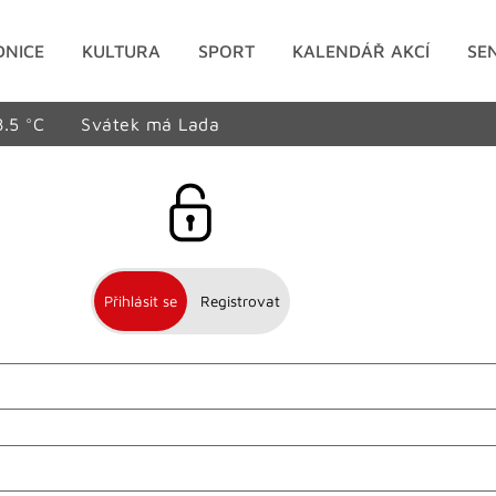
DNICE
KULTURA
SPORT
KALENDÁŘ AKCÍ
SE
8.5 °C
Svátek má Lada
Přihlásit se
Registrovat