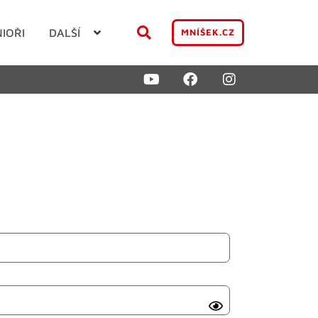
NIOŘI
DALŠÍ
MNÍŠEK.CZ