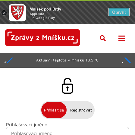
Mníšek pod Brdy
Otevřít
×
AppSisto
- In Google Play
Aktuální teplota v Mníšku 18.5 °C
Přihlásit se
Registrovat
Přihlašovací jméno
Jméno