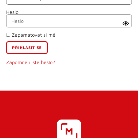
Heslo
Příjmení
Zapamatovat si mě
E-mail
Uživatelské jméno
Zapomněli jste heslo?
Heslo
Heslo znovu