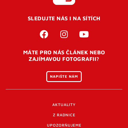
REGISTROVAT SE
SLEDUJTE NÁS I NA SÍTÍCH
Pro úspěšné dokončení registrace je potřeba
potvrdit
vaší e-mailovou
adresu. Po úspěšném odeslání
registrace vám přijde na e-mail potvrzovací kód. Po
otevření tohoto odkazu se váš účet ověří a můžete se
MÁTE PRO NÁS ČLÁNEK NEBO
přihlásit. Nezapomeňte zkontrolovat složku SPAM ve
ZAJÍMAVOU FOTOGRAFII?
vašem e-mailu. Pokud při registraci nastane problém
napište nám
.
NAPIŠTE NÁM
AKTUALITY
Z RADNICE
UPOZORŇUJEME