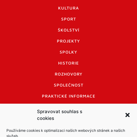
KULTURA
SPORT
ŠKOLSTVÍ
PROJEKTY
SPOLKY
HISTORIE
ROZHOVORY
SPOLEČNOST
PRAKTICKÉ INFORMACE
CENÍK INZERCE
Spravovat souhlas s
cookies
INFORMACE A KODEX DISKUTUJÍCÍCH
LOGO A LOGO MANUÁL
Používáme cookies k optimalizaci našich webových stránek a našich
služeb.