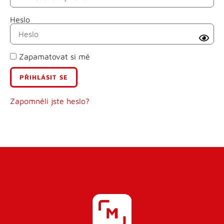
Heslo
Příjmení
Zapamatovat si mě
E-mail
Uživatelské jméno
Zapomněli jste heslo?
Heslo
Heslo znovu