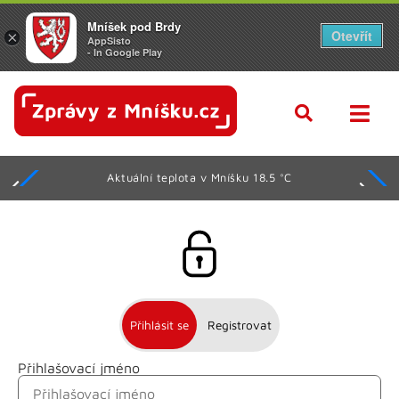
Mníšek pod Brdy
Otevřít
×
AppSisto
- In Google Play
Aktuální teplota v Mníšku 18.5 °C
Přihlásit se
Registrovat
Přihlašovací jméno
Jméno