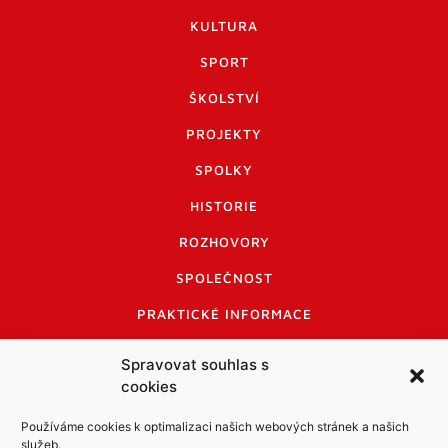
KULTURA
SPORT
ŠKOLSTVÍ
PROJEKTY
SPOLKY
HISTORIE
ROZHOVORY
SPOLEČNOST
PRAKTICKÉ INFORMACE
CENÍK INZERCE
Spravovat souhlas s
cookies
INFORMACE A KODEX DISKUTUJÍCÍCH
LOGO A LOGO MANUÁL
Používáme cookies k optimalizaci našich webových stránek a našich
služeb.