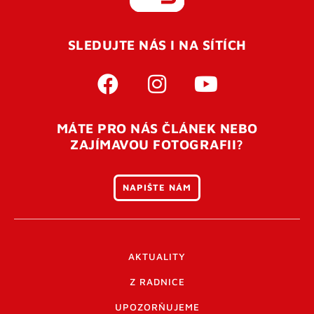
REGISTROVAT SE
SLEDUJTE NÁS I NA SÍTÍCH
Pro úspěšné dokončení registrace je potřeba
potvrdit
vaší e-mailovou
adresu. Po úspěšném odeslání
registrace vám přijde na e-mail potvrzovací kód. Po
otevření tohoto odkazu se váš účet ověří a můžete se
MÁTE PRO NÁS ČLÁNEK NEBO
přihlásit. Nezapomeňte zkontrolovat složku SPAM ve
ZAJÍMAVOU FOTOGRAFII?
vašem e-mailu. Pokud při registraci nastane problém
napište nám
.
NAPIŠTE NÁM
AKTUALITY
Z RADNICE
UPOZORŇUJEME