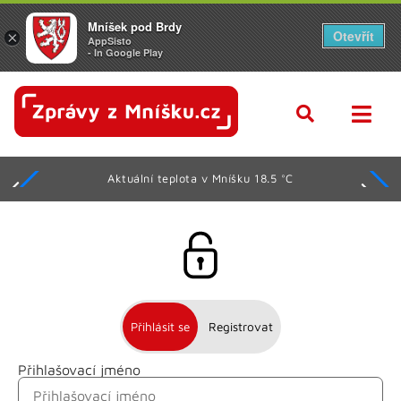
Mníšek pod Brdy
Otevřít
×
AppSisto
- In Google Play
Aktuální teplota v Mníšku 18.5 °C
Přihlásit se
Registrovat
Přihlašovací jméno
Jméno