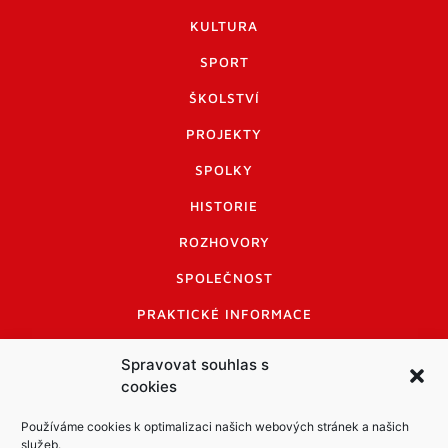
KULTURA
SPORT
ŠKOLSTVÍ
PROJEKTY
SPOLKY
HISTORIE
ROZHOVORY
SPOLEČNOST
PRAKTICKÉ INFORMACE
CENÍK INZERCE
Spravovat souhlas s
cookies
INFORMACE A KODEX DISKUTUJÍCÍCH
LOGO A LOGO MANUÁL
Používáme cookies k optimalizaci našich webových stránek a našich
služeb.