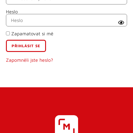
Heslo
Příjmení
Zapamatovat si mě
E-mail
Uživatelské jméno
Zapomněli jste heslo?
Heslo
Heslo znovu