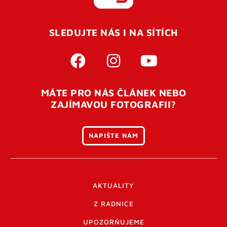
REGISTROVAT SE
SLEDUJTE NÁS I NA SÍTÍCH
Pro úspěšné dokončení registrace je potřeba
potvrdit
vaší e-mailovou
adresu. Po úspěšném odeslání
registrace vám přijde na e-mail potvrzovací kód. Po
otevření tohoto odkazu se váš účet ověří a můžete se
MÁTE PRO NÁS ČLÁNEK NEBO
přihlásit. Nezapomeňte zkontrolovat složku SPAM ve
ZAJÍMAVOU FOTOGRAFII?
vašem e-mailu. Pokud při registraci nastane problém
napište nám
.
NAPIŠTE NÁM
AKTUALITY
Z RADNICE
UPOZORŇUJEME