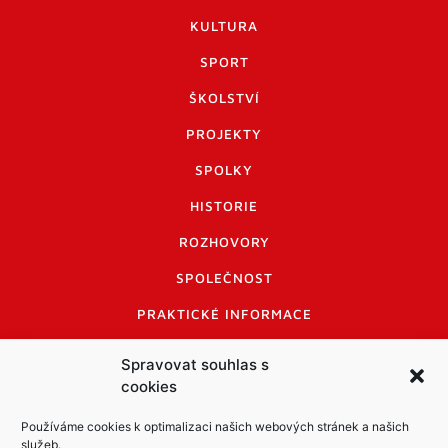
KULTURA
SPORT
ŠKOLSTVÍ
PROJEKTY
SPOLKY
HISTORIE
ROZHOVORY
SPOLEČNOST
PRAKTICKÉ INFORMACE
CENÍK INZERCE
Spravovat souhlas s
cookies
INFORMACE A KODEX DISKUTUJÍCÍCH
LOGO A LOGO MANUÁL
Používáme cookies k optimalizaci našich webových stránek a našich
služeb.