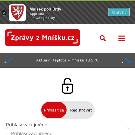
Mníšek pod Brdy
Otevřít
×
AppSisto
- In Google Play
Aktuální teplota v Mníšku 18.5 °C
Přihlásit se
Registrovat
Přihlašovací jméno
Jméno