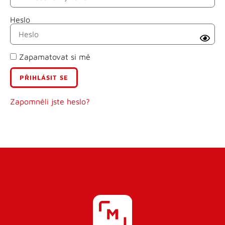
Heslo
Příjmení
Zapamatovat si mě
E-mail
Uživatelské jméno
Zapomněli jste heslo?
Heslo
Heslo znovu