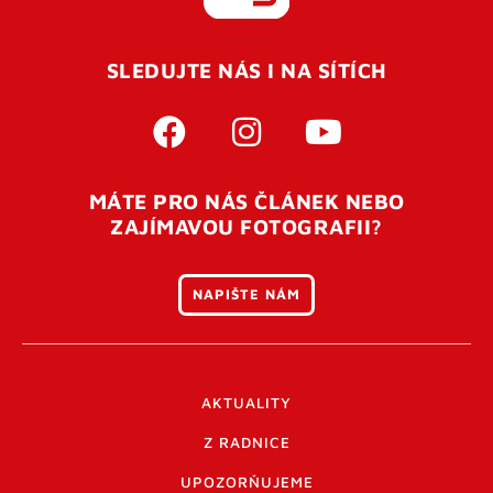
REGISTROVAT SE
SLEDUJTE NÁS I NA SÍTÍCH
Pro úspěšné dokončení registrace je potřeba
potvrdit
vaší e-mailovou
adresu. Po úspěšném odeslání
registrace vám přijde na e-mail potvrzovací kód. Po
otevření tohoto odkazu se váš účet ověří a můžete se
MÁTE PRO NÁS ČLÁNEK NEBO
přihlásit. Nezapomeňte zkontrolovat složku SPAM ve
ZAJÍMAVOU FOTOGRAFII?
vašem e-mailu. Pokud při registraci nastane problém
napište nám
.
NAPIŠTE NÁM
AKTUALITY
Z RADNICE
UPOZORŇUJEME