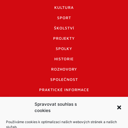
KULTURA
SPORT
ŠKOLSTVÍ
PROJEKTY
SPOLKY
HISTORIE
ROZHOVORY
SPOLEČNOST
PRAKTICKÉ INFORMACE
CENÍK INZERCE
Spravovat souhlas s
cookies
INFORMACE A KODEX DISKUTUJÍCÍCH
LOGO A LOGO MANUÁL
Používáme cookies k optimalizaci našich webových stránek a našich
služeb.