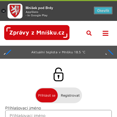
Mníšek pod Brdy
Otevřít
×
AppSisto
- In Google Play
Aktuální teplota v Mníšku 18.5 °C
Přihlásit se
Registrovat
Přihlašovací jméno
Jméno