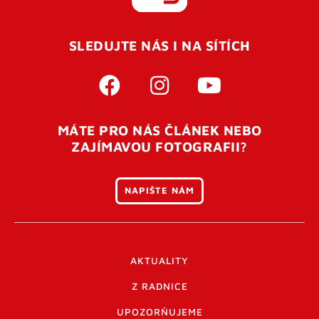
REGISTROVAT SE
SLEDUJTE NÁS I NA SÍTÍCH
Pro úspěšné dokončení registrace je potřeba
potvrdit
vaší e-mailovou
adresu. Po úspěšném odeslání
registrace vám přijde na e-mail potvrzovací kód. Po
otevření tohoto odkazu se váš účet ověří a můžete se
MÁTE PRO NÁS ČLÁNEK NEBO
přihlásit. Nezapomeňte zkontrolovat složku SPAM ve
ZAJÍMAVOU FOTOGRAFII?
vašem e-mailu. Pokud při registraci nastane problém
napište nám
.
NAPIŠTE NÁM
AKTUALITY
Z RADNICE
UPOZORŇUJEME