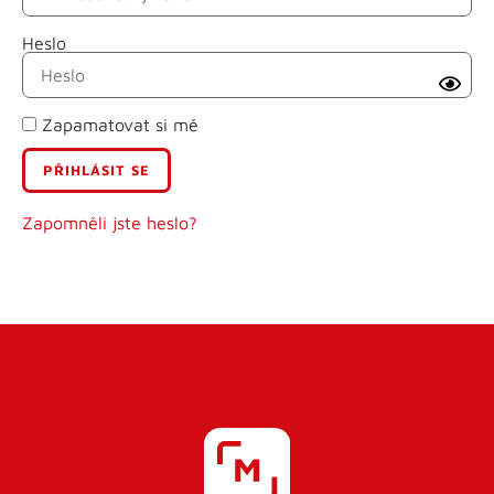
Heslo
Příjmení
Zapamatovat si mě
E-mail
Uživatelské jméno
Zapomněli jste heslo?
Heslo
Heslo znovu