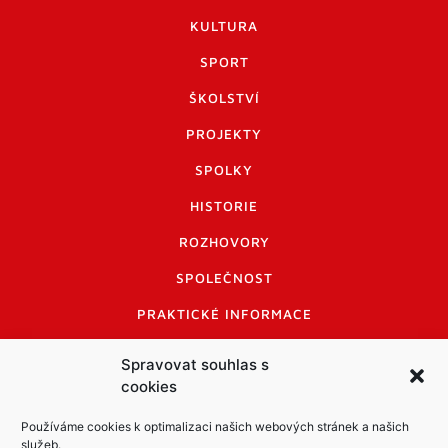
KULTURA
SPORT
ŠKOLSTVÍ
PROJEKTY
SPOLKY
HISTORIE
ROZHOVORY
SPOLEČNOST
PRAKTICKÉ INFORMACE
CENÍK INZERCE
Spravovat souhlas s
cookies
INFORMACE A KODEX DISKUTUJÍCÍCH
LOGO A LOGO MANUÁL
Používáme cookies k optimalizaci našich webových stránek a našich
služeb.