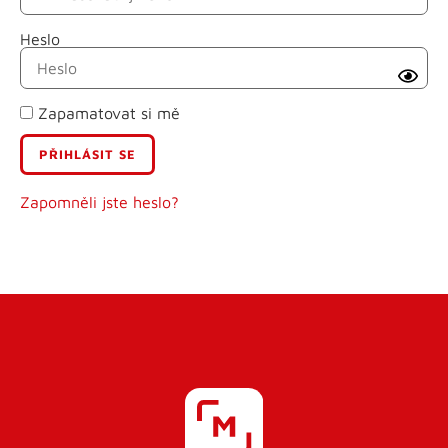
Heslo
Příjmení
Zapamatovat si mě
E-mail
Uživatelské jméno
Zapomněli jste heslo?
Heslo
Heslo znovu