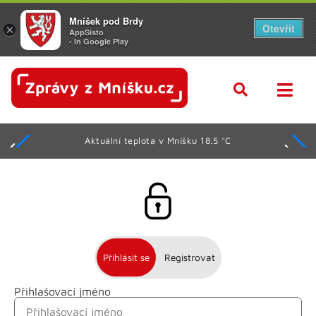
Mníšek pod Brdy
Otevřít
×
AppSisto
- In Google Play
Aktuální teplota v Mníšku 18.5 °C
Přihlásit se
Registrovat
Přihlašovací jméno
Jméno