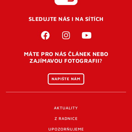
REGISTROVAT SE
SLEDUJTE NÁS I NA SÍTÍCH
Pro úspěšné dokončení registrace je potřeba
potvrdit
vaší e-mailovou
adresu. Po úspěšném odeslání
registrace vám přijde na e-mail potvrzovací kód. Po
otevření tohoto odkazu se váš účet ověří a můžete se
MÁTE PRO NÁS ČLÁNEK NEBO
přihlásit. Nezapomeňte zkontrolovat složku SPAM ve
ZAJÍMAVOU FOTOGRAFII?
vašem e-mailu. Pokud při registraci nastane problém
napište nám
.
NAPIŠTE NÁM
AKTUALITY
Z RADNICE
UPOZORŇUJEME