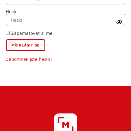
Heslo
Příjmení
Zapamatovat si mě
E-mail
Uživatelské jméno
Zapomněli jste heslo?
Heslo
Heslo znovu