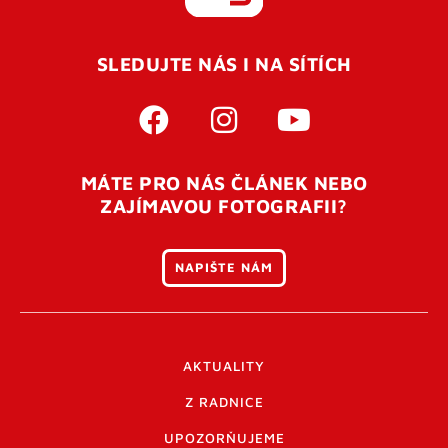
REGISTROVAT SE
SLEDUJTE NÁS I NA SÍTÍCH
Pro úspěšné dokončení registrace je potřeba
potvrdit
vaší e-mailovou
adresu. Po úspěšném odeslání
registrace vám přijde na e-mail potvrzovací kód. Po
otevření tohoto odkazu se váš účet ověří a můžete se
MÁTE PRO NÁS ČLÁNEK NEBO
přihlásit. Nezapomeňte zkontrolovat složku SPAM ve
ZAJÍMAVOU FOTOGRAFII?
vašem e-mailu. Pokud při registraci nastane problém
napište nám
.
NAPIŠTE NÁM
AKTUALITY
Z RADNICE
UPOZORŇUJEME