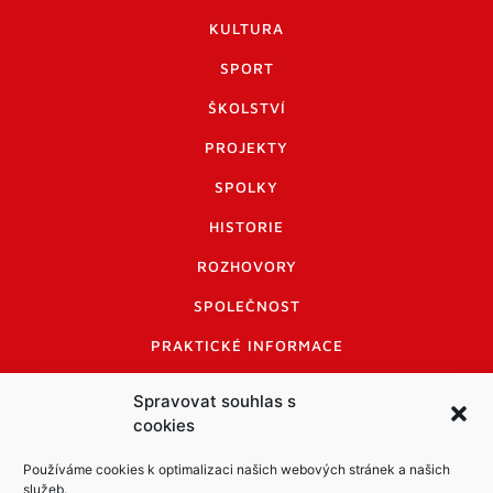
KULTURA
SPORT
ŠKOLSTVÍ
PROJEKTY
SPOLKY
HISTORIE
ROZHOVORY
SPOLEČNOST
PRAKTICKÉ INFORMACE
CENÍK INZERCE
Spravovat souhlas s
cookies
INFORMACE A KODEX DISKUTUJÍCÍCH
LOGO A LOGO MANUÁL
Používáme cookies k optimalizaci našich webových stránek a našich
služeb.