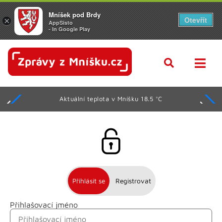
Mníšek pod Brdy
Otevřít
×
AppSisto
- In Google Play
Aktuální teplota v Mníšku 18.5 °C
Přihlásit se
Registrovat
Přihlašovací jméno
Jméno