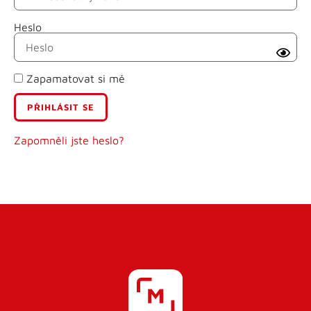
Heslo
Příjmení
Zapamatovat si mě
E-mail
Uživatelské jméno
Zapomněli jste heslo?
Heslo
Heslo znovu