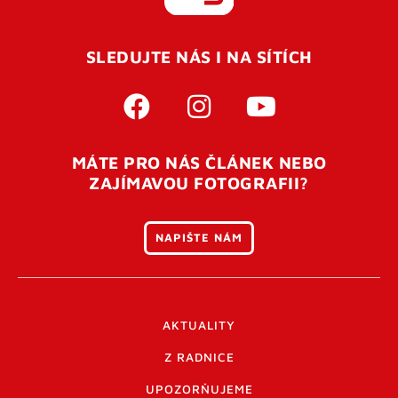
REGISTROVAT SE
SLEDUJTE NÁS I NA SÍTÍCH
Pro úspěšné dokončení registrace je potřeba
potvrdit
vaší e-mailovou
adresu. Po úspěšném odeslání
registrace vám přijde na e-mail potvrzovací kód. Po
otevření tohoto odkazu se váš účet ověří a můžete se
MÁTE PRO NÁS ČLÁNEK NEBO
přihlásit. Nezapomeňte zkontrolovat složku SPAM ve
ZAJÍMAVOU FOTOGRAFII?
vašem e-mailu. Pokud při registraci nastane problém
napište nám
.
NAPIŠTE NÁM
AKTUALITY
Z RADNICE
UPOZORŇUJEME