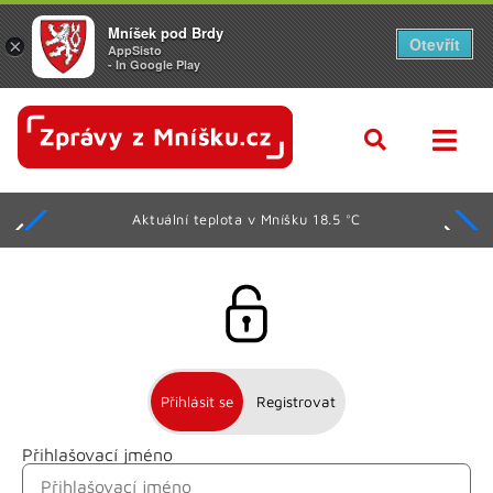
Mníšek pod Brdy
Otevřít
×
AppSisto
- In Google Play
Aktuální teplota v Mníšku 18.5 °C
Přihlásit se
Registrovat
Přihlašovací jméno
Jméno