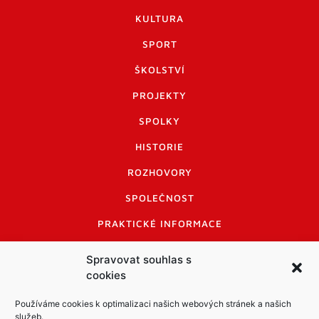
KULTURA
SPORT
ŠKOLSTVÍ
PROJEKTY
SPOLKY
HISTORIE
ROZHOVORY
SPOLEČNOST
PRAKTICKÉ INFORMACE
CENÍK INZERCE
Spravovat souhlas s
cookies
INFORMACE A KODEX DISKUTUJÍCÍCH
LOGO A LOGO MANUÁL
Používáme cookies k optimalizaci našich webových stránek a našich
služeb.