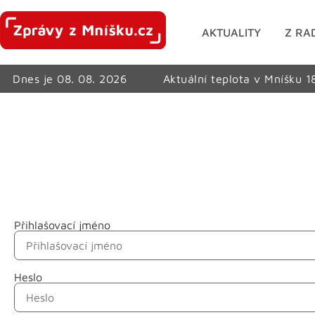
AKTUALITY
Z RA
Dnes je 08. 08. 2026
Aktuální teplota v Mníšku 1
Přihlašovací jméno
Jméno
Heslo
Příjmení