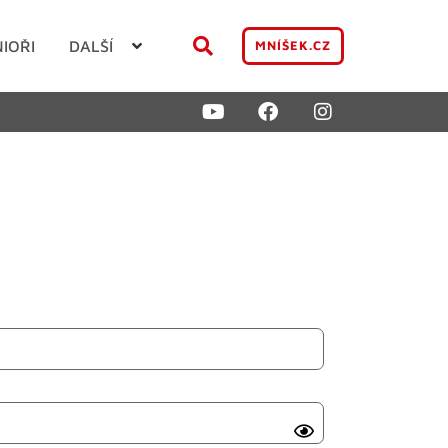
NIOŘI
DALŠÍ
MNÍŠEK.CZ