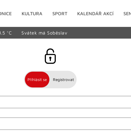
DNICE
KULTURA
SPORT
KALENDÁŘ AKCÍ
SE
8.5 °C
Svátek má Soběslav
Přihlásit se
Registrovat