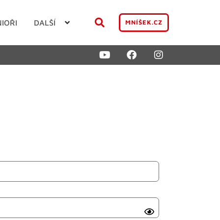
NIOŘI
DALŠÍ
MNÍŠEK.CZ