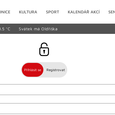
DNICE
KULTURA
SPORT
KALENDÁŘ AKCÍ
SE
8.5 °C
Svátek má Oldřiška
Přihlásit se
Registrovat