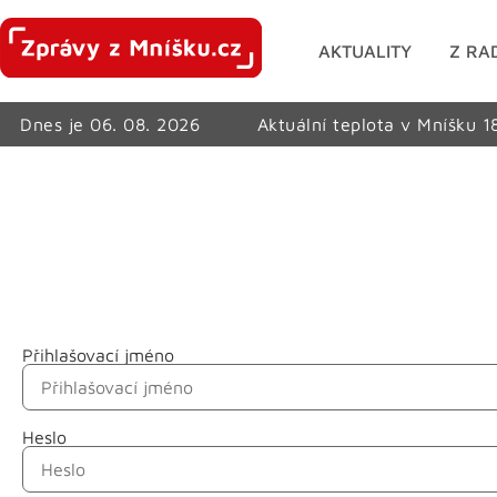
AKTUALITY
Z RA
Dnes je 06. 08. 2026
Aktuální teplota v Mníšku 1
Přihlašovací jméno
Jméno
Heslo
Příjmení