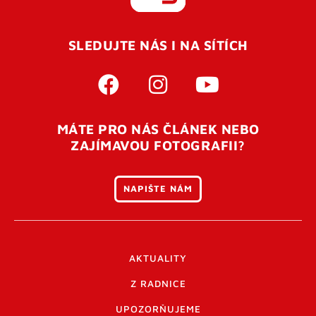
REGISTROVAT SE
SLEDUJTE NÁS I NA SÍTÍCH
Pro úspěšné dokončení registrace je potřeba
potvrdit
vaší e-mailovou
adresu. Po úspěšném odeslání
registrace vám přijde na e-mail potvrzovací kód. Po
otevření tohoto odkazu se váš účet ověří a můžete se
MÁTE PRO NÁS ČLÁNEK NEBO
přihlásit. Nezapomeňte zkontrolovat složku SPAM ve
ZAJÍMAVOU FOTOGRAFII?
vašem e-mailu. Pokud při registraci nastane problém
napište nám
.
NAPIŠTE NÁM
AKTUALITY
Z RADNICE
UPOZORŇUJEME