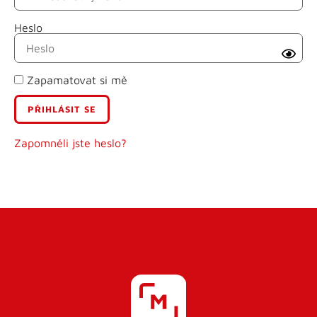
Heslo
Příjmení
Zapamatovat si mě
E-mail
Uživatelské jméno
Zapomněli jste heslo?
Heslo
Heslo znovu