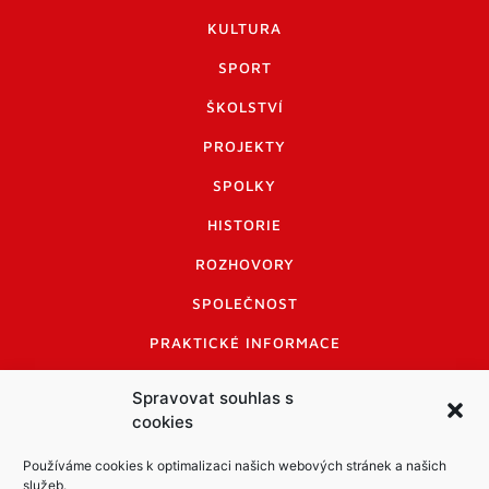
KULTURA
SPORT
ŠKOLSTVÍ
PROJEKTY
SPOLKY
HISTORIE
ROZHOVORY
SPOLEČNOST
PRAKTICKÉ INFORMACE
CENÍK INZERCE
Spravovat souhlas s
cookies
INFORMACE A KODEX DISKUTUJÍCÍCH
LOGO A LOGO MANUÁL
Používáme cookies k optimalizaci našich webových stránek a našich
služeb.