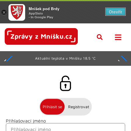
Mníšek pod Brdy
Otevřít
×
AppSisto
- In Google Play
Aktuální teplota v Mníšku 18.5 °C
Přihlásit se
Registrovat
Přihlašovací jméno
Jméno