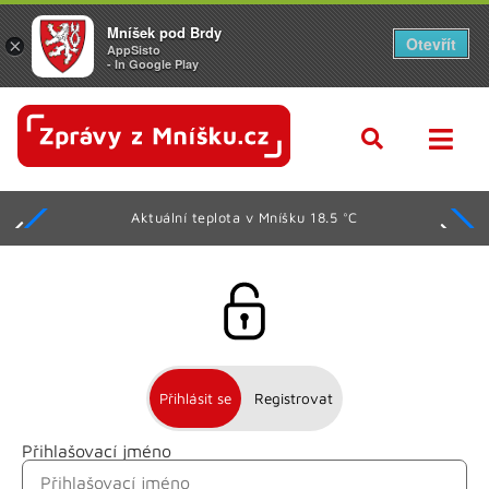
Mníšek pod Brdy
Otevřít
×
AppSisto
- In Google Play
Aktuální teplota v Mníšku 18.5 °C
Přihlásit se
Registrovat
Přihlašovací jméno
Jméno