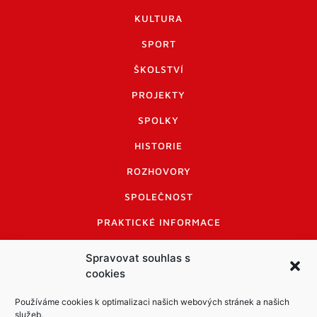
KULTURA
SPORT
ŠKOLSTVÍ
PROJEKTY
SPOLKY
HISTORIE
ROZHOVORY
SPOLEČNOST
PRAKTICKÉ INFORMACE
CENÍK INZERCE
Spravovat souhlas s
cookies
INFORMACE A KODEX DISKUTUJÍCÍCH
LOGO A LOGO MANUÁL
Používáme cookies k optimalizaci našich webových stránek a našich
služeb.