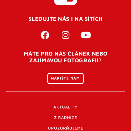
REGISTROVAT SE
SLEDUJTE NÁS I NA SÍTÍCH
Pro úspěšné dokončení registrace je potřeba
potvrdit
vaší e-mailovou
adresu. Po úspěšném odeslání
registrace vám přijde na e-mail potvrzovací kód. Po
otevření tohoto odkazu se váš účet ověří a můžete se
MÁTE PRO NÁS ČLÁNEK NEBO
přihlásit. Nezapomeňte zkontrolovat složku SPAM ve
ZAJÍMAVOU FOTOGRAFII?
vašem e-mailu. Pokud při registraci nastane problém
napište nám
.
NAPIŠTE NÁM
AKTUALITY
Z RADNICE
UPOZORŇUJEME