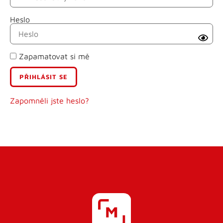
Heslo
Příjmení
Zapamatovat si mě
E-mail
Uživatelské jméno
Zapomněli jste heslo?
Heslo
Heslo znovu