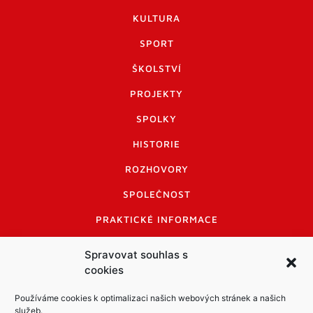
KULTURA
SPORT
ŠKOLSTVÍ
PROJEKTY
SPOLKY
HISTORIE
ROZHOVORY
SPOLEČNOST
PRAKTICKÉ INFORMACE
CENÍK INZERCE
Spravovat souhlas s
cookies
INFORMACE A KODEX DISKUTUJÍCÍCH
LOGO A LOGO MANUÁL
Používáme cookies k optimalizaci našich webových stránek a našich
služeb.