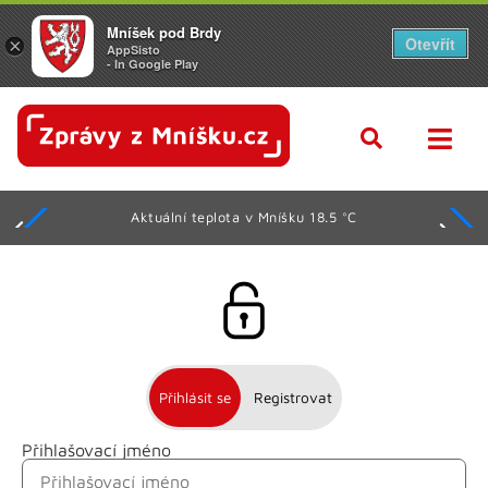
Mníšek pod Brdy
Otevřít
×
AppSisto
- In Google Play
Aktuální teplota v Mníšku 18.5 °C
Přihlásit se
Registrovat
Přihlašovací jméno
Jméno