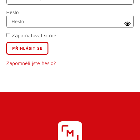
Heslo
Příjmení
Zapamatovat si mě
E-mail
Uživatelské jméno
Zapomněli jste heslo?
Heslo
Heslo znovu