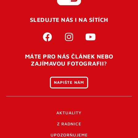
REGISTROVAT SE
SLEDUJTE NÁS I NA SÍTÍCH
Pro úspěšné dokončení registrace je potřeba
potvrdit
vaší e-mailovou
adresu. Po úspěšném odeslání
registrace vám přijde na e-mail potvrzovací kód. Po
otevření tohoto odkazu se váš účet ověří a můžete se
MÁTE PRO NÁS ČLÁNEK NEBO
přihlásit. Nezapomeňte zkontrolovat složku SPAM ve
ZAJÍMAVOU FOTOGRAFII?
vašem e-mailu. Pokud při registraci nastane problém
napište nám
.
NAPIŠTE NÁM
AKTUALITY
Z RADNICE
UPOZORŇUJEME