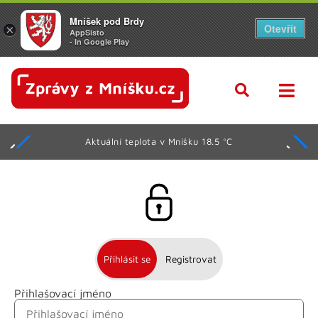
Mníšek pod Brdy
Otevřít
×
AppSisto
- In Google Play
Aktuální teplota v Mníšku 18.5 °C
Přihlásit se
Registrovat
Přihlašovací jméno
Jméno