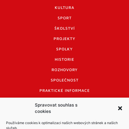
KULTURA
SPORT
ŠKOLSTVÍ
PROJEKTY
SPOLKY
HISTORIE
ROZHOVORY
SPOLEČNOST
PRAKTICKÉ INFORMACE
CENÍK INZERCE
Spravovat souhlas s
cookies
INFORMACE A KODEX DISKUTUJÍCÍCH
LOGO A LOGO MANUÁL
Používáme cookies k optimalizaci našich webových stránek a našich
služeb.