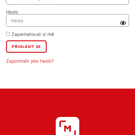
Heslo
Příjmení
Zapamatovat si mě
E-mail
Uživatelské jméno
Zapomněli jste heslo?
Heslo
Heslo znovu