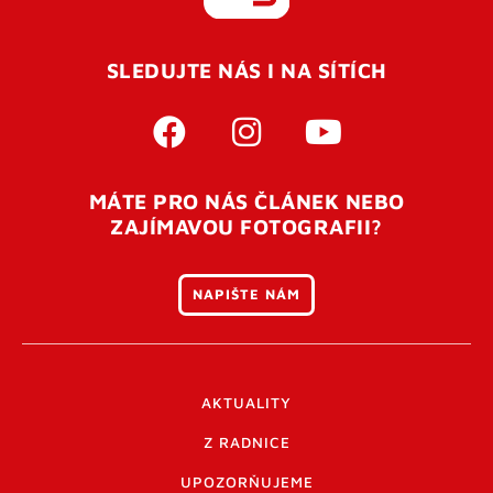
REGISTROVAT SE
SLEDUJTE NÁS I NA SÍTÍCH
Pro úspěšné dokončení registrace je potřeba
potvrdit
vaší e-mailovou
adresu. Po úspěšném odeslání
registrace vám přijde na e-mail potvrzovací kód. Po
otevření tohoto odkazu se váš účet ověří a můžete se
MÁTE PRO NÁS ČLÁNEK NEBO
přihlásit. Nezapomeňte zkontrolovat složku SPAM ve
ZAJÍMAVOU FOTOGRAFII?
vašem e-mailu. Pokud při registraci nastane problém
napište nám
.
NAPIŠTE NÁM
AKTUALITY
Z RADNICE
UPOZORŇUJEME