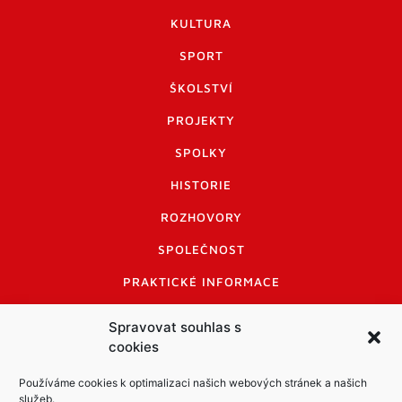
KULTURA
SPORT
ŠKOLSTVÍ
PROJEKTY
SPOLKY
HISTORIE
ROZHOVORY
SPOLEČNOST
PRAKTICKÉ INFORMACE
CENÍK INZERCE
Spravovat souhlas s
cookies
INFORMACE A KODEX DISKUTUJÍCÍCH
LOGO A LOGO MANUÁL
Používáme cookies k optimalizaci našich webových stránek a našich
služeb.