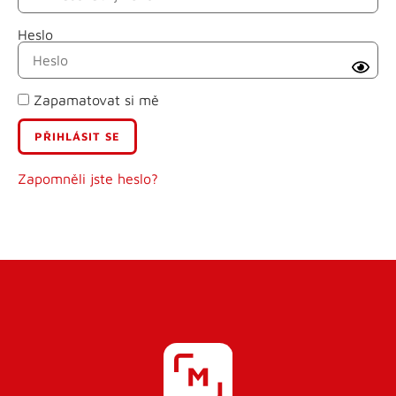
Heslo
Příjmení
Zapamatovat si mě
E-mail
Uživatelské jméno
Zapomněli jste heslo?
Heslo
Heslo znovu