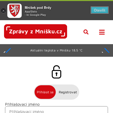
Mníšek pod Brdy
Otevřít
×
AppSisto
- In Google Play
Aktuální teplota v Mníšku 18.5 °C
Přihlásit se
Registrovat
Přihlašovací jméno
Jméno