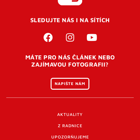
REGISTROVAT SE
SLEDUJTE NÁS I NA SÍTÍCH
Pro úspěšné dokončení registrace je potřeba
potvrdit
vaší e-mailovou
adresu. Po úspěšném odeslání
registrace vám přijde na e-mail potvrzovací kód. Po
otevření tohoto odkazu se váš účet ověří a můžete se
MÁTE PRO NÁS ČLÁNEK NEBO
přihlásit. Nezapomeňte zkontrolovat složku SPAM ve
ZAJÍMAVOU FOTOGRAFII?
vašem e-mailu. Pokud při registraci nastane problém
napište nám
.
NAPIŠTE NÁM
AKTUALITY
Z RADNICE
UPOZORŇUJEME