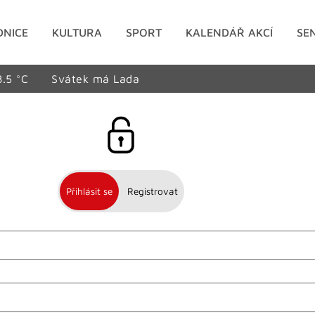
DNICE
KULTURA
SPORT
KALENDÁŘ AKCÍ
SE
8.5 °C
Svátek má Lada
Přihlásit se
Registrovat