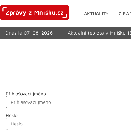
AKTUALITY
Z RA
Dnes je 07. 08. 2026
Aktuální teplota v Mníšku 1
Přihlašovací jméno
Jméno
Heslo
Příjmení