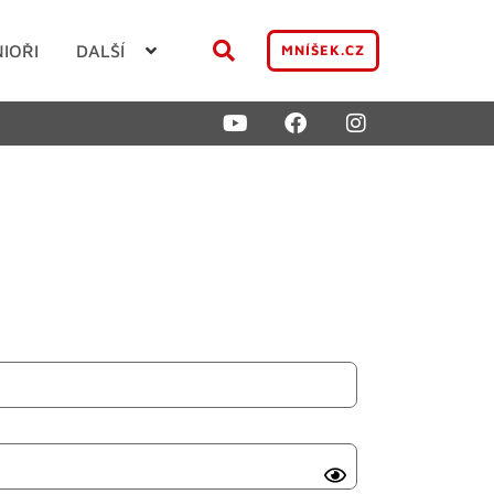
NIOŘI
DALŠÍ
MNÍŠEK.CZ