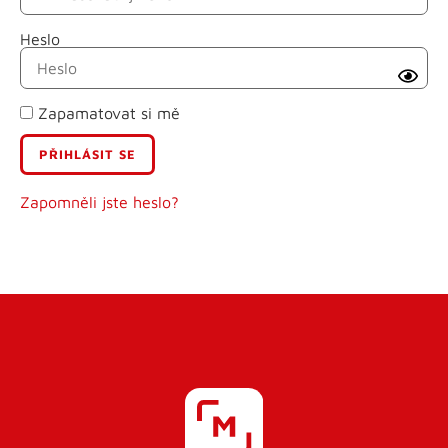
Heslo
Příjmení
Zapamatovat si mě
E-mail
Uživatelské jméno
Zapomněli jste heslo?
Heslo
Heslo znovu