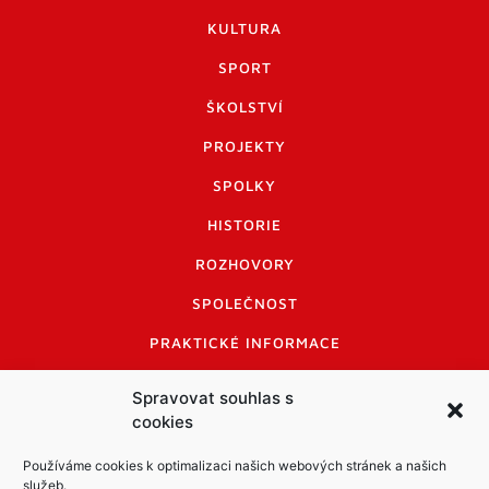
KULTURA
SPORT
ŠKOLSTVÍ
PROJEKTY
SPOLKY
HISTORIE
ROZHOVORY
SPOLEČNOST
PRAKTICKÉ INFORMACE
CENÍK INZERCE
Spravovat souhlas s
cookies
INFORMACE A KODEX DISKUTUJÍCÍCH
LOGO A LOGO MANUÁL
Používáme cookies k optimalizaci našich webových stránek a našich
služeb.