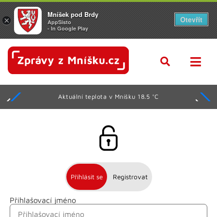
Mníšek pod Brdy
Otevřít
×
AppSisto
- In Google Play
Aktuální teplota v Mníšku 18.5 °C
Přihlásit se
Registrovat
Přihlašovací jméno
Jméno