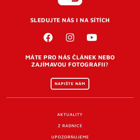
REGISTROVAT SE
SLEDUJTE NÁS I NA SÍTÍCH
Pro úspěšné dokončení registrace je potřeba
potvrdit
vaší e-mailovou
adresu. Po úspěšném odeslání
registrace vám přijde na e-mail potvrzovací kód. Po
otevření tohoto odkazu se váš účet ověří a můžete se
MÁTE PRO NÁS ČLÁNEK NEBO
přihlásit. Nezapomeňte zkontrolovat složku SPAM ve
ZAJÍMAVOU FOTOGRAFII?
vašem e-mailu. Pokud při registraci nastane problém
napište nám
.
NAPIŠTE NÁM
AKTUALITY
Z RADNICE
UPOZORŇUJEME