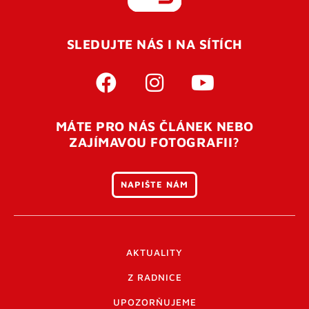
REGISTROVAT SE
SLEDUJTE NÁS I NA SÍTÍCH
Pro úspěšné dokončení registrace je potřeba
potvrdit
vaší e-mailovou
adresu. Po úspěšném odeslání
registrace vám přijde na e-mail potvrzovací kód. Po
otevření tohoto odkazu se váš účet ověří a můžete se
MÁTE PRO NÁS ČLÁNEK NEBO
přihlásit. Nezapomeňte zkontrolovat složku SPAM ve
ZAJÍMAVOU FOTOGRAFII?
vašem e-mailu. Pokud při registraci nastane problém
napište nám
.
NAPIŠTE NÁM
AKTUALITY
Z RADNICE
UPOZORŇUJEME