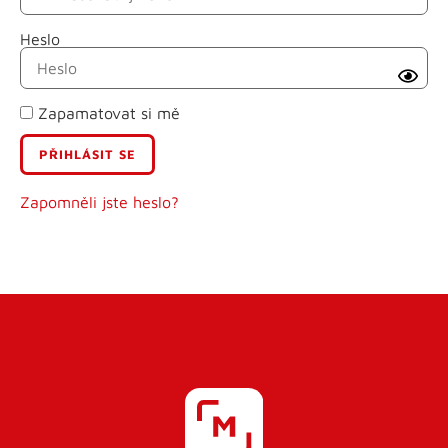
Heslo
Příjmení
Zapamatovat si mě
E-mail
Uživatelské jméno
Zapomněli jste heslo?
Heslo
Heslo znovu