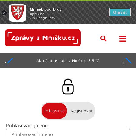
Mníšek pod Brdy
Otevřít
×
AppSisto
- In Google Play
Aktuální teplota v Mníšku 18.5 °C
Přihlásit se
Registrovat
Přihlašovací jméno
Jméno