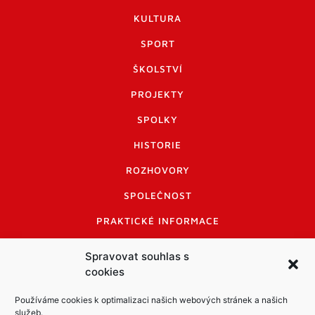
KULTURA
SPORT
ŠKOLSTVÍ
PROJEKTY
SPOLKY
HISTORIE
ROZHOVORY
SPOLEČNOST
PRAKTICKÉ INFORMACE
CENÍK INZERCE
Spravovat souhlas s
cookies
INFORMACE A KODEX DISKUTUJÍCÍCH
LOGO A LOGO MANUÁL
Používáme cookies k optimalizaci našich webových stránek a našich
služeb.