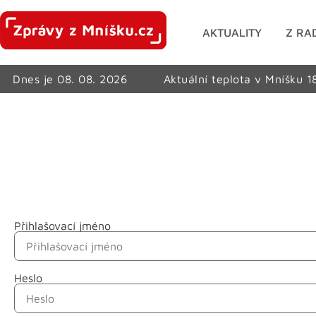
AKTUALITY
Z RA
Dnes je 08. 08. 2026
Aktuální teplota v Mníšku 1
Přihlašovací jméno
Jméno
Heslo
Příjmení