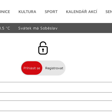
DNICE
KULTURA
SPORT
KALENDÁŘ AKCÍ
SE
8.5 °C
Svátek má Soběslav
Přihlásit se
Registrovat