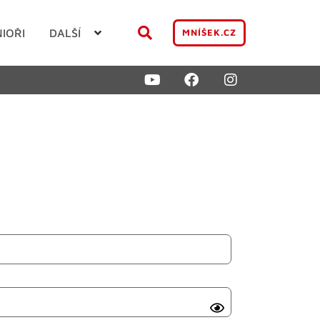
NIOŘI
DALŠÍ
MNÍŠEK.CZ