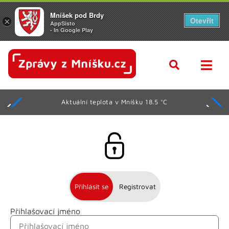
Mníšek pod Brdy
Otevřít
×
AppSisto
- In Google Play
Aktuální teplota v Mníšku 18.5 °C
Přihlásit se
Registrovat
Přihlašovací jméno
Jméno