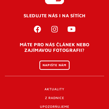
REGISTROVAT SE
SLEDUJTE NÁS I NA SÍTÍCH
Pro úspěšné dokončení registrace je potřeba
potvrdit
vaší e-mailovou
adresu. Po úspěšném odeslání
registrace vám přijde na e-mail potvrzovací kód. Po
otevření tohoto odkazu se váš účet ověří a můžete se
MÁTE PRO NÁS ČLÁNEK NEBO
přihlásit. Nezapomeňte zkontrolovat složku SPAM ve
ZAJÍMAVOU FOTOGRAFII?
vašem e-mailu. Pokud při registraci nastane problém
napište nám
.
NAPIŠTE NÁM
AKTUALITY
Z RADNICE
UPOZORŇUJEME