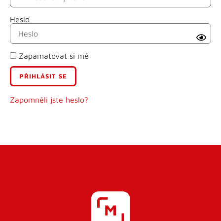
Heslo
Příjmení
Zapamatovat si mě
E-mail
Uživatelské jméno
Zapomněli jste heslo?
Heslo
Heslo znovu