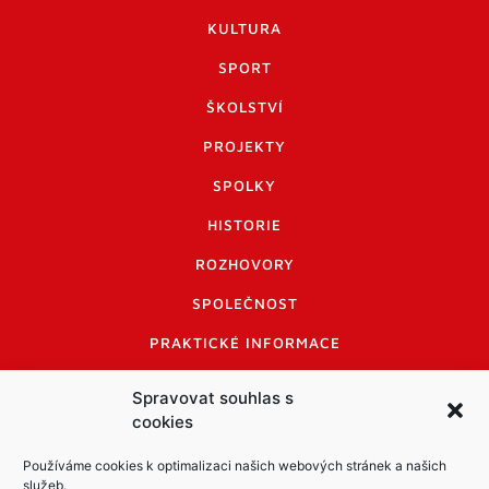
KULTURA
SPORT
ŠKOLSTVÍ
PROJEKTY
SPOLKY
HISTORIE
ROZHOVORY
SPOLEČNOST
PRAKTICKÉ INFORMACE
CENÍK INZERCE
Spravovat souhlas s
cookies
INFORMACE A KODEX DISKUTUJÍCÍCH
LOGO A LOGO MANUÁL
Používáme cookies k optimalizaci našich webových stránek a našich
služeb.