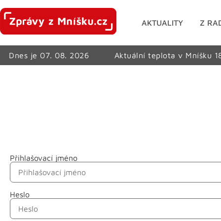
AKTUALITY
Z RA
Dnes je 07. 08. 2026
Aktuální teplota v Mníšku 1
Přihlašovací jméno
Jméno
Heslo
Příjmení