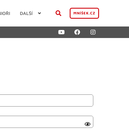
NIOŘI
DALŠÍ
MNÍŠEK.CZ