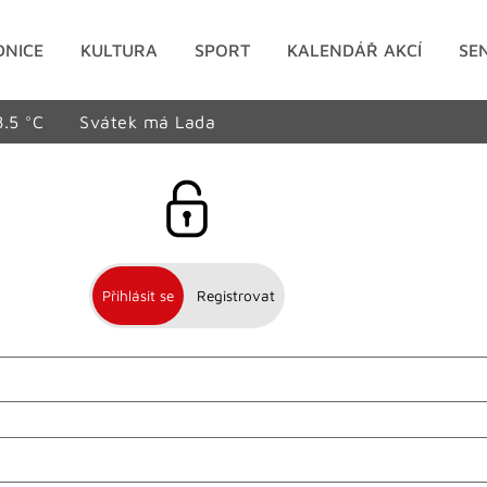
DNICE
KULTURA
SPORT
KALENDÁŘ AKCÍ
SE
8.5 °C
Svátek má Lada
Přihlásit se
Registrovat