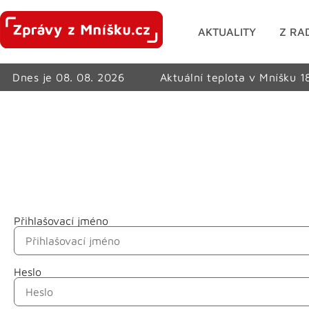
AKTUALITY
Z RA
Dnes je 08. 08. 2026
Aktuální teplota v Mníšku 1
Přihlašovací jméno
Jméno
Heslo
Příjmení