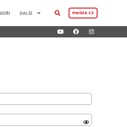
NIOŘI
DALŠÍ
MNÍŠEK.CZ