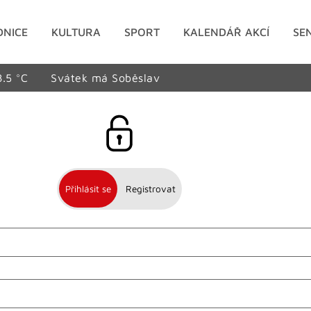
DNICE
KULTURA
SPORT
KALENDÁŘ AKCÍ
SE
8.5 °C
Svátek má Soběslav
Přihlásit se
Registrovat