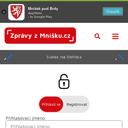
Mníšek pod Brdy
Otevřít
×
AppSisto
- In Google Play
Svátek má Oldřiška
Přihlásit se
Registrovat
Přihlašovací jméno
Jméno