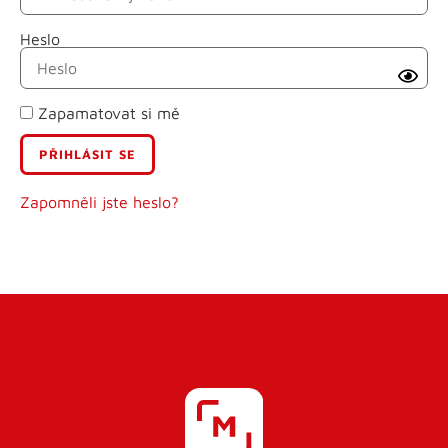
Heslo
Příjmení
Zapamatovat si mě
E-mail
Uživatelské jméno
Zapomněli jste heslo?
Heslo
Heslo znovu