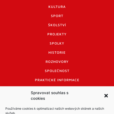
KULTURA
SPORT
ŠKOLSTVÍ
PROJEKTY
SPOLKY
HISTORIE
ROZHOVORY
SPOLEČNOST
PRAKTICKÉ INFORMACE
CENÍK INZERCE
Spravovat souhlas s
cookies
INFORMACE A KODEX DISKUTUJÍCÍCH
LOGO A LOGO MANUÁL
Používáme cookies k optimalizaci našich webových stránek a našich
služeb.