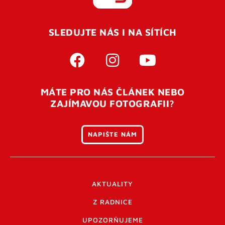
REGISTROVAT SE
SLEDUJTE NÁS I NA SÍTÍCH
Pro úspěšné dokončení registrace je potřeba
potvrdit
vaší e-mailovou
adresu. Po úspěšném odeslání
registrace vám přijde na e-mail potvrzovací kód. Po
otevření tohoto odkazu se váš účet ověří a můžete se
MÁTE PRO NÁS ČLÁNEK NEBO
přihlásit. Nezapomeňte zkontrolovat složku SPAM ve
ZAJÍMAVOU FOTOGRAFII?
vašem e-mailu. Pokud při registraci nastane problém
napište nám
.
NAPIŠTE NÁM
AKTUALITY
Z RADNICE
UPOZORŇUJEME