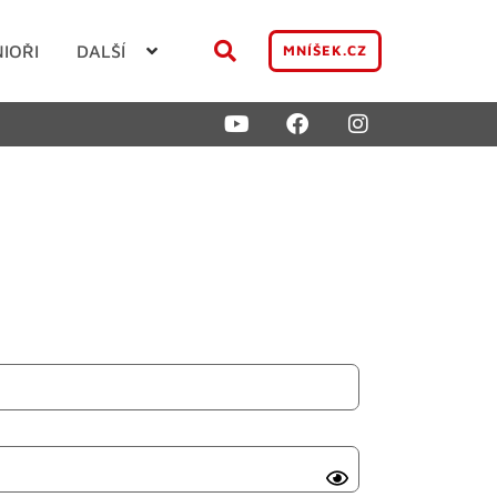
NIOŘI
DALŠÍ
MNÍŠEK.CZ