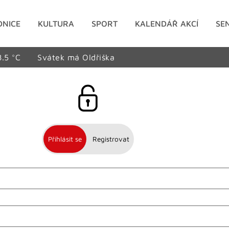
DNICE
KULTURA
SPORT
KALENDÁŘ AKCÍ
SE
8.5 °C
Svátek má Oldřiška
Přihlásit se
Registrovat