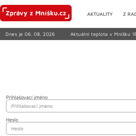
AKTUALITY
Z RA
Dnes je 06. 08. 2026
Aktuální teplota v Mníšku 1
Přihlašovací jméno
Jméno
Heslo
Příjmení