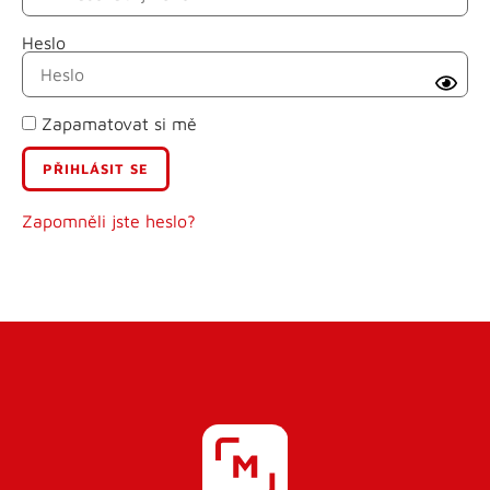
Heslo
Příjmení
Zapamatovat si mě
E-mail
Uživatelské jméno
Zapomněli jste heslo?
Heslo
Heslo znovu