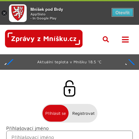
Mníšek pod Brdy
Otevřít
×
AppSisto
- In Google Play
Aktuální teplota v Mníšku 18.5 °C
Přihlásit se
Registrovat
Přihlašovací jméno
Jméno