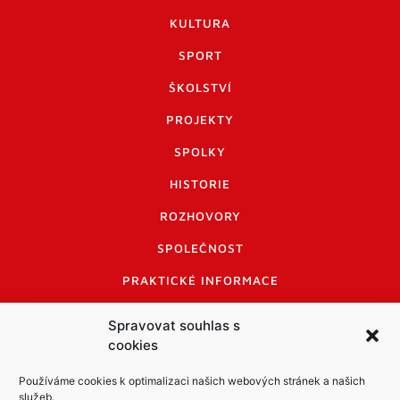
KULTURA
SPORT
ŠKOLSTVÍ
PROJEKTY
SPOLKY
HISTORIE
ROZHOVORY
SPOLEČNOST
PRAKTICKÉ INFORMACE
CENÍK INZERCE
Spravovat souhlas s
cookies
INFORMACE A KODEX DISKUTUJÍCÍCH
LOGO A LOGO MANUÁL
Používáme cookies k optimalizaci našich webových stránek a našich
služeb.