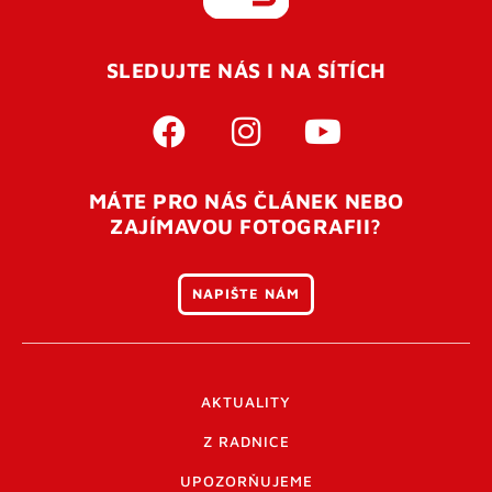
REGISTROVAT SE
SLEDUJTE NÁS I NA SÍTÍCH
Pro úspěšné dokončení registrace je potřeba
potvrdit
vaší e-mailovou
adresu. Po úspěšném odeslání
registrace vám přijde na e-mail potvrzovací kód. Po
otevření tohoto odkazu se váš účet ověří a můžete se
MÁTE PRO NÁS ČLÁNEK NEBO
přihlásit. Nezapomeňte zkontrolovat složku SPAM ve
ZAJÍMAVOU FOTOGRAFII?
vašem e-mailu. Pokud při registraci nastane problém
napište nám
.
NAPIŠTE NÁM
AKTUALITY
Z RADNICE
UPOZORŇUJEME