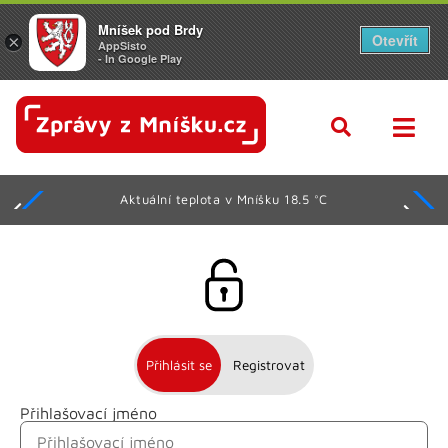
Mníšek pod Brdy
Otevřít
×
AppSisto
- In Google Play
Aktuální teplota v Mníšku 18.5 °C
Přihlásit se
Registrovat
Přihlašovací jméno
Jméno