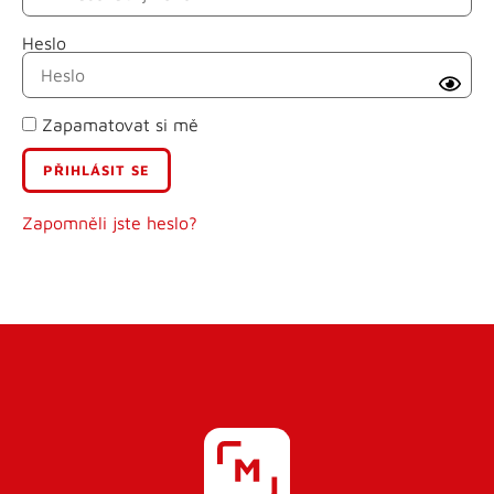
Heslo
Příjmení
Zapamatovat si mě
E-mail
Uživatelské jméno
Zapomněli jste heslo?
Heslo
Heslo znovu