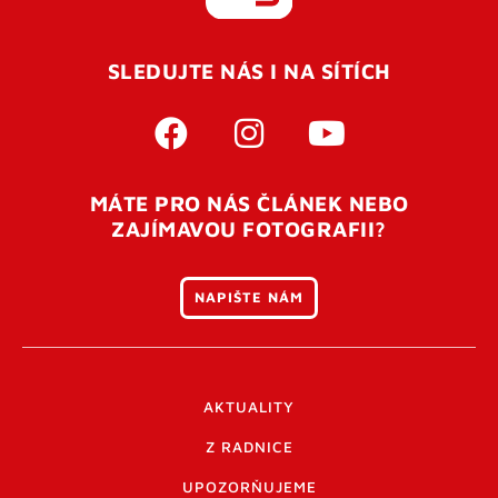
REGISTROVAT SE
SLEDUJTE NÁS I NA SÍTÍCH
Pro úspěšné dokončení registrace je potřeba
potvrdit
vaší e-mailovou
adresu. Po úspěšném odeslání
registrace vám přijde na e-mail potvrzovací kód. Po
otevření tohoto odkazu se váš účet ověří a můžete se
MÁTE PRO NÁS ČLÁNEK NEBO
přihlásit. Nezapomeňte zkontrolovat složku SPAM ve
ZAJÍMAVOU FOTOGRAFII?
vašem e-mailu. Pokud při registraci nastane problém
napište nám
.
NAPIŠTE NÁM
AKTUALITY
Z RADNICE
UPOZORŇUJEME