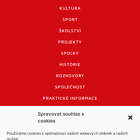
KULTURA
SPORT
ŠKOLSTVÍ
PROJEKTY
SPOLKY
HISTORIE
ROZHOVORY
SPOLEČNOST
PRAKTICKÉ INFORMACE
CENÍK INZERCE
Spravovat souhlas s
cookies
INFORMACE A KODEX DISKUTUJÍCÍCH
LOGO A LOGO MANUÁL
Používáme cookies k optimalizaci našich webových stránek a našich
služeb.