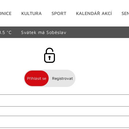
DNICE
KULTURA
SPORT
KALENDÁŘ AKCÍ
SE
8.5 °C
Svátek má Soběslav
Přihlásit se
Registrovat