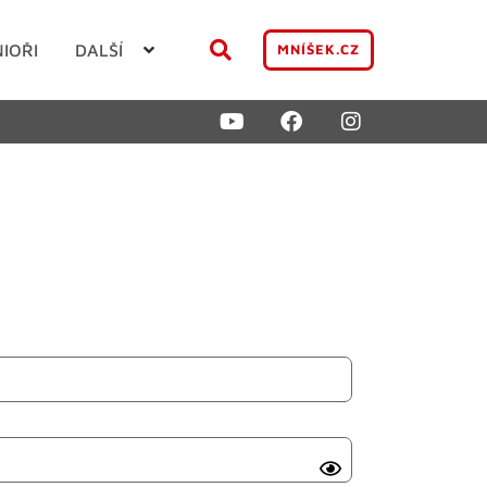
NIOŘI
DALŠÍ
MNÍŠEK.CZ