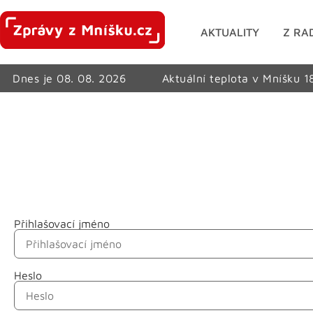
AKTUALITY
Z RA
Dnes je 08. 08. 2026
Aktuální teplota v Mníšku 1
Přihlašovací jméno
Jméno
Heslo
Příjmení