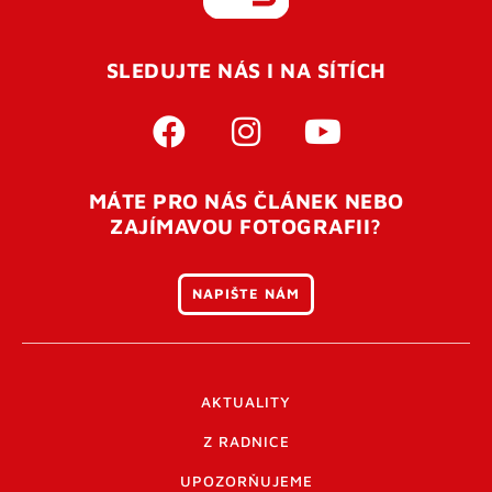
REGISTROVAT SE
SLEDUJTE NÁS I NA SÍTÍCH
Pro úspěšné dokončení registrace je potřeba
potvrdit
vaší e-mailovou
adresu. Po úspěšném odeslání
registrace vám přijde na e-mail potvrzovací kód. Po
otevření tohoto odkazu se váš účet ověří a můžete se
MÁTE PRO NÁS ČLÁNEK NEBO
přihlásit. Nezapomeňte zkontrolovat složku SPAM ve
ZAJÍMAVOU FOTOGRAFII?
vašem e-mailu. Pokud při registraci nastane problém
napište nám
.
NAPIŠTE NÁM
AKTUALITY
Z RADNICE
UPOZORŇUJEME