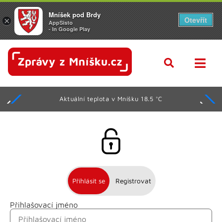
Mníšek pod Brdy
Otevřít
×
AppSisto
- In Google Play
Aktuální teplota v Mníšku 18.5 °C
Přihlásit se
Registrovat
Přihlašovací jméno
Jméno