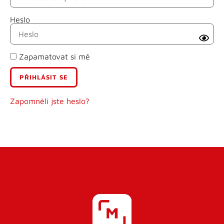
Heslo
Příjmení
Zapamatovat si mě
E-mail
Uživatelské jméno
Zapomněli jste heslo?
Heslo
Heslo znovu