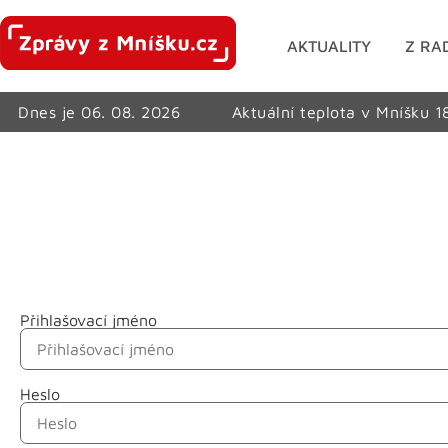
AKTUALITY
Z RA
Dnes je 06. 08. 2026
Aktuální teplota v Mníšku 1
Přihlašovací jméno
Jméno
Heslo
Příjmení