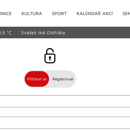
DNICE
KULTURA
SPORT
KALENDÁŘ AKCÍ
SE
8.5 °C
Svátek má Oldřiška
Přihlásit se
Registrovat