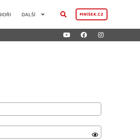
NIOŘI
DALŠÍ
MNÍŠEK.CZ