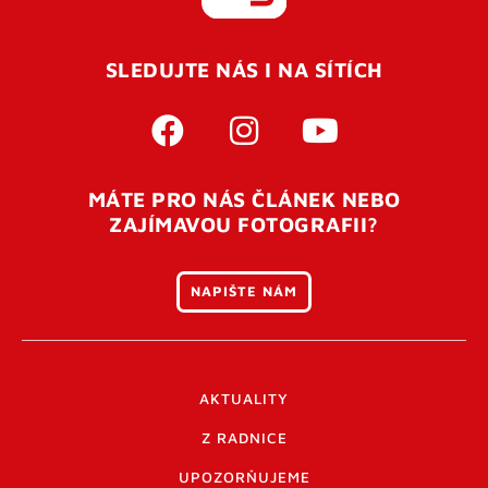
REGISTROVAT SE
SLEDUJTE NÁS I NA SÍTÍCH
Pro úspěšné dokončení registrace je potřeba
potvrdit
vaší e-mailovou
adresu. Po úspěšném odeslání
registrace vám přijde na e-mail potvrzovací kód. Po
otevření tohoto odkazu se váš účet ověří a můžete se
MÁTE PRO NÁS ČLÁNEK NEBO
přihlásit. Nezapomeňte zkontrolovat složku SPAM ve
ZAJÍMAVOU FOTOGRAFII?
vašem e-mailu. Pokud při registraci nastane problém
napište nám
.
NAPIŠTE NÁM
AKTUALITY
Z RADNICE
UPOZORŇUJEME