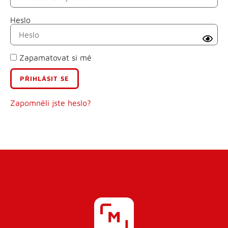
Heslo
Příjmení
Zapamatovat si mě
E-mail
Uživatelské jméno
Zapomněli jste heslo?
Heslo
Heslo znovu