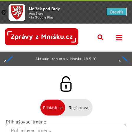
Mníšek pod Brdy
Otevřít
×
AppSisto
- In Google Play
Aktuální teplota v Mníšku 18.5 °C
Přihlásit se
Registrovat
Přihlašovací jméno
Jméno