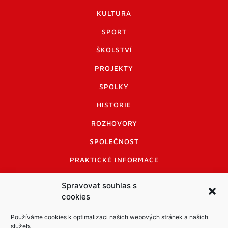
KULTURA
SPORT
ŠKOLSTVÍ
PROJEKTY
SPOLKY
HISTORIE
ROZHOVORY
SPOLEČNOST
PRAKTICKÉ INFORMACE
CENÍK INZERCE
Spravovat souhlas s
cookies
INFORMACE A KODEX DISKUTUJÍCÍCH
LOGO A LOGO MANUÁL
Používáme cookies k optimalizaci našich webových stránek a našich
služeb.